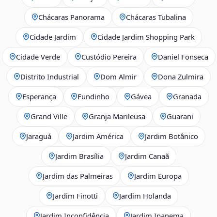
Chácaras Panorama
Chácaras Tubalina
Cidade Jardim
Cidade Jardim Shopping Park
Cidade Verde
Custódio Pereira
Daniel Fonseca
Distrito Industrial
Dom Almir
Dona Zulmira
Esperança
Fundinho
Gávea
Granada
Grand Ville
Granja Marileusa
Guarani
Jaraguá
Jardim América
Jardim Botânico
Jardim Brasília
Jardim Canaã
Jardim das Palmeiras
Jardim Europa
Jardim Finotti
Jardim Holanda
Jardim Inconfidência
Jardim Ipanema