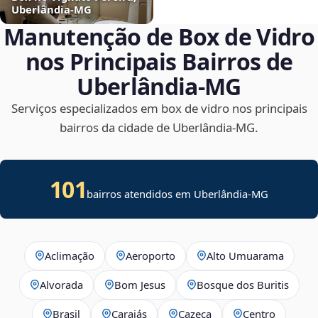
Uberlândia‑MG
Manutenção de Box de Vidro
nos Principais Bairros de
Uberlândia‑MG
Serviços especializados em box de vidro nos principais
bairros da cidade de Uberlândia‑MG.
101
bairros atendidos em Uberlândia-MG
Aclimação
Aeroporto
Alto Umuarama
Alvorada
Bom Jesus
Bosque dos Buritis
Brasil
Carajás
Cazeca
Centro