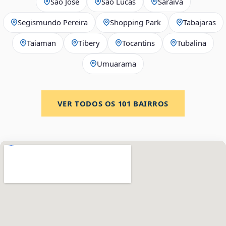
São José
São Lucas
Saraiva
Segismundo Pereira
Shopping Park
Tabajaras
Taiaman
Tibery
Tocantins
Tubalina
Umuarama
VER TODOS OS
101
BAIRROS