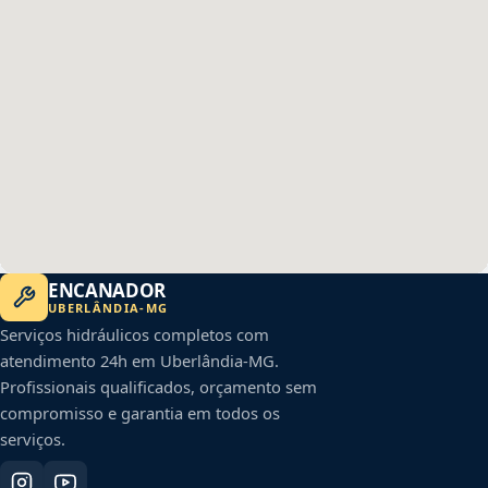
ENCANADOR
UBERLÂNDIA
-
MG
Serviços hidráulicos completos com
atendimento 24h em
Uberlândia
-
MG
.
Profissionais qualificados, orçamento sem
compromisso e garantia em todos os
serviços.