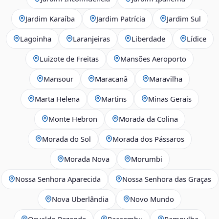
Jardim Karaíba
Jardim Patrícia
Jardim Sul
Lagoinha
Laranjeiras
Liberdade
Lídice
Luizote de Freitas
Mansões Aeroporto
Mansour
Maracanã
Maravilha
Marta Helena
Martins
Minas Gerais
Monte Hebron
Morada da Colina
Morada do Sol
Morada dos Pássaros
Morada Nova
Morumbi
Nossa Senhora Aparecida
Nossa Senhora das Graças
Nova Uberlândia
Novo Mundo
Osvaldo Rezende
Pacaembu
Pampulha