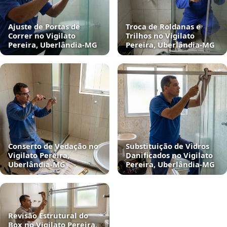
Ajuste de Portas de
Troca de Roldanas e
Correr no Vigilato
Trilhos no Vigilato
Pereira, Uberlândia‑MG
Pereira, Uberlândia‑MG
Conserto de Vedação no
Substituição de Vidros
Vigilato Pereira,
Danificados no Vigilato
Uberlândia‑MG
Pereira, Uberlândia‑MG
Revisão Estrutural do
Box no Vigilato Pereira,