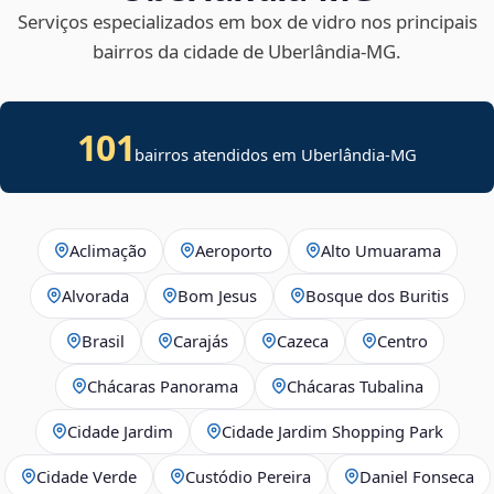
Serviços especializados em box de vidro nos principais
bairros da cidade de Uberlândia‑MG.
101
bairros atendidos em Uberlândia-MG
Aclimação
Aeroporto
Alto Umuarama
Alvorada
Bom Jesus
Bosque dos Buritis
Brasil
Carajás
Cazeca
Centro
Chácaras Panorama
Chácaras Tubalina
Cidade Jardim
Cidade Jardim Shopping Park
Cidade Verde
Custódio Pereira
Daniel Fonseca