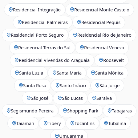
Residencial Integração
Residencial Monte Castelo
Residencial Palmeiras
Residencial Pequis
Residencial Porto Seguro
Residencial Rio de Janeiro
Residencial Terras do Sul
Residencial Veneza
Residencial Vivendas do Araguaia
Roosevelt
Santa Luzia
Santa Maria
Santa Mônica
Santa Rosa
Santo Inácio
São Jorge
São José
São Lucas
Saraiva
Segismundo Pereira
Shopping Park
Tabajaras
Taiaman
Tibery
Tocantins
Tubalina
Umuarama