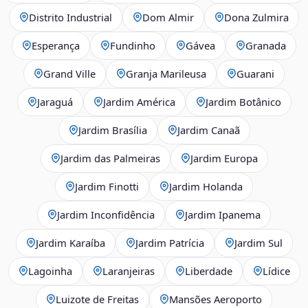
Distrito Industrial
Dom Almir
Dona Zulmira
Esperança
Fundinho
Gávea
Granada
Grand Ville
Granja Marileusa
Guarani
Jaraguá
Jardim América
Jardim Botânico
Jardim Brasília
Jardim Canaã
Jardim das Palmeiras
Jardim Europa
Jardim Finotti
Jardim Holanda
Jardim Inconfidência
Jardim Ipanema
Jardim Karaíba
Jardim Patrícia
Jardim Sul
Lagoinha
Laranjeiras
Liberdade
Lídice
Luizote de Freitas
Mansões Aeroporto