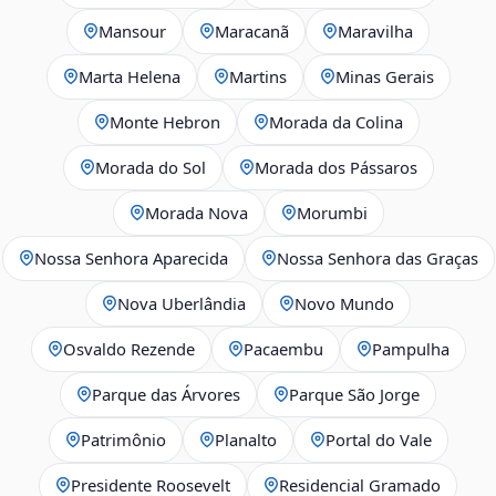
Mansour
Maracanã
Maravilha
Marta Helena
Martins
Minas Gerais
Monte Hebron
Morada da Colina
Morada do Sol
Morada dos Pássaros
Morada Nova
Morumbi
Nossa Senhora Aparecida
Nossa Senhora das Graças
Nova Uberlândia
Novo Mundo
Osvaldo Rezende
Pacaembu
Pampulha
Parque das Árvores
Parque São Jorge
Patrimônio
Planalto
Portal do Vale
Presidente Roosevelt
Residencial Gramado