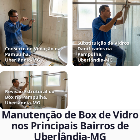
Substituição de Vidros
Conserto de Vedação na
Danificados na
Pampulha,
Pampulha,
Uberlândia‑MG
Uberlândia‑MG
Revisão Estrutural do
Box na Pampulha,
Uberlândia‑MG
Manutenção de Box de Vidro
nos Principais Bairros de
Uberlândia‑MG