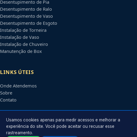
Desentupimento de Pia
Desentupimento de Ralo
Desentupimento de Vaso
Desentupimento de Esgoto
Instalação de Torneira
Instalação de Vaso
Instalação de Chuveiro
Manutenção de Box
LINKS ÚTEIS
Onde Atendemos
Sobre
Contato
CONTATO
Usamos cookies apenas para medir acessos e melhorar a
experiência do site. Você pode aceitar ou recusar esse
rastreamento.
Atendimento em
Uberlândia
-
MG
e regiões parceiras