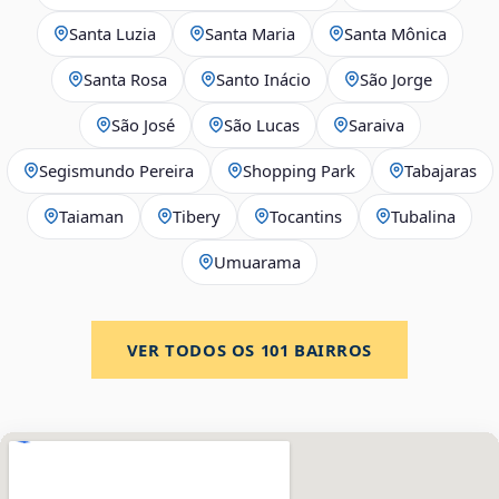
Santa Luzia
Santa Maria
Santa Mônica
Santa Rosa
Santo Inácio
São Jorge
São José
São Lucas
Saraiva
Segismundo Pereira
Shopping Park
Tabajaras
Taiaman
Tibery
Tocantins
Tubalina
Umuarama
VER TODOS OS
101
BAIRROS