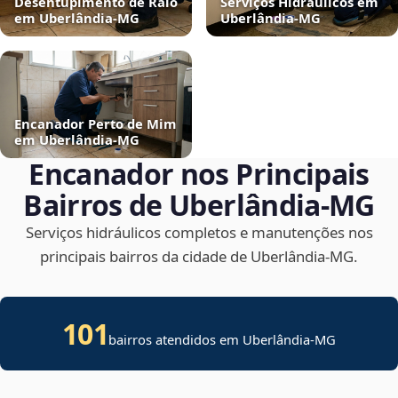
Desentupimento de Ralo
Serviços Hidráulicos em
em Uberlândia‑MG
Uberlândia‑MG
Encanador Perto de Mim
em Uberlândia‑MG
Encanador nos Principais
Bairros de Uberlândia‑MG
Serviços hidráulicos completos e manutenções nos
principais bairros da cidade de Uberlândia‑MG.
101
bairros atendidos em Uberlândia-MG