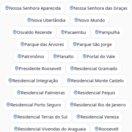
Nossa Senhora Aparecida
Nossa Senhora das Graças
Nova Uberlândia
Novo Mundo
Osvaldo Rezende
Pacaembu
Pampulha
Parque das Árvores
Parque São Jorge
Patrimônio
Planalto
Portal do Vale
Presidente Roosevelt
Residencial Gramado
Residencial Integração
Residencial Monte Castelo
Residencial Palmeiras
Residencial Pequis
Residencial Porto Seguro
Residencial Rio de Janeiro
Residencial Terras do Sul
Residencial Veneza
Residencial Vivendas do Araguaia
Roosevelt