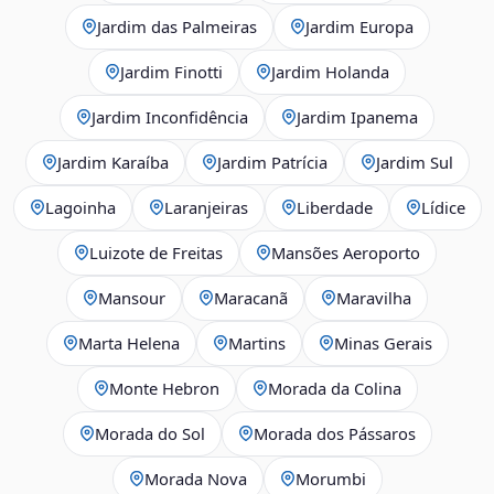
Jardim das Palmeiras
Jardim Europa
Jardim Finotti
Jardim Holanda
Jardim Inconfidência
Jardim Ipanema
Jardim Karaíba
Jardim Patrícia
Jardim Sul
Lagoinha
Laranjeiras
Liberdade
Lídice
Luizote de Freitas
Mansões Aeroporto
Mansour
Maracanã
Maravilha
Marta Helena
Martins
Minas Gerais
Monte Hebron
Morada da Colina
Morada do Sol
Morada dos Pássaros
Morada Nova
Morumbi