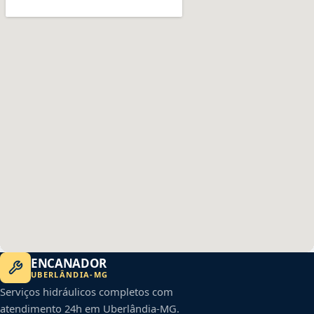
ENCANADOR
UBERLÂNDIA
-
MG
Serviços hidráulicos completos com
atendimento 24h em
Uberlândia
-
MG
.