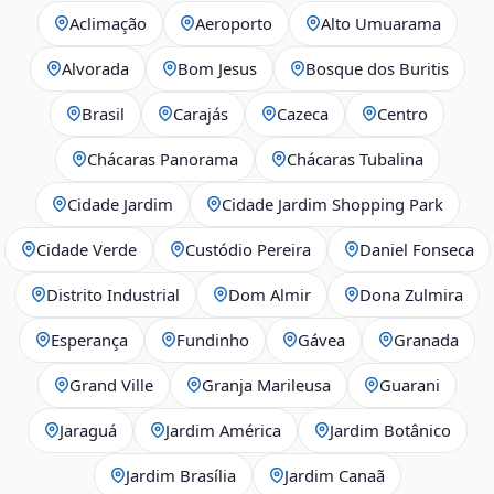
Aclimação
Aeroporto
Alto Umuarama
Alvorada
Bom Jesus
Bosque dos Buritis
Brasil
Carajás
Cazeca
Centro
Chácaras Panorama
Chácaras Tubalina
Cidade Jardim
Cidade Jardim Shopping Park
Cidade Verde
Custódio Pereira
Daniel Fonseca
Distrito Industrial
Dom Almir
Dona Zulmira
Esperança
Fundinho
Gávea
Granada
Grand Ville
Granja Marileusa
Guarani
Jaraguá
Jardim América
Jardim Botânico
Jardim Brasília
Jardim Canaã