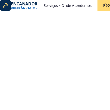
ENCANADOR
Serviços
Onde Atendemos
O
UBERLÂNDIA
-
MG