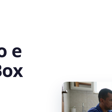
o e
Box