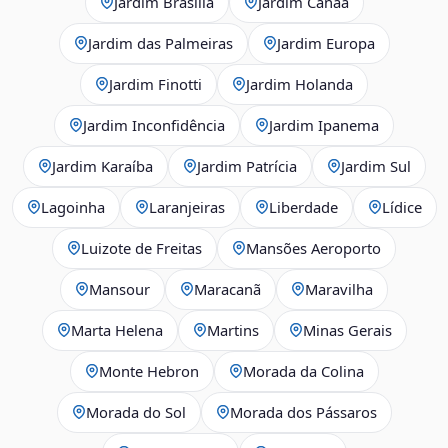
Jardim Brasília
Jardim Canaã
Jardim das Palmeiras
Jardim Europa
Jardim Finotti
Jardim Holanda
Jardim Inconfidência
Jardim Ipanema
Jardim Karaíba
Jardim Patrícia
Jardim Sul
Lagoinha
Laranjeiras
Liberdade
Lídice
Luizote de Freitas
Mansões Aeroporto
Mansour
Maracanã
Maravilha
Marta Helena
Martins
Minas Gerais
Monte Hebron
Morada da Colina
Morada do Sol
Morada dos Pássaros