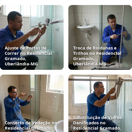
Ajuste de Portas de
Troca de Roldanas e
Correr no Residencial
Trilhos no Residencial
Gramado,
Gramado,
Uberlândia‑MG
Uberlândia‑MG
Substituição de Vidros
Conserto de Vedação no
Danificados no
Residencial Gramado,
Residencial Gramado,