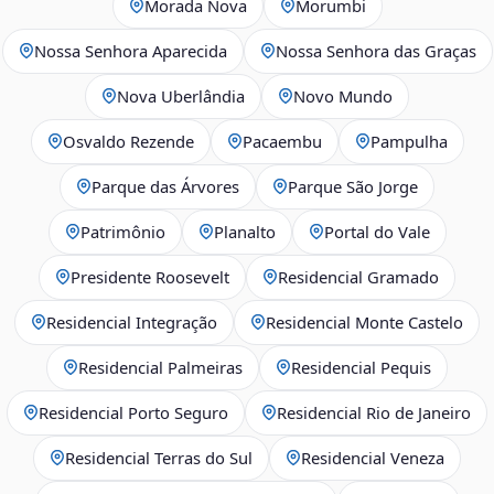
Morada Nova
Morumbi
Nossa Senhora Aparecida
Nossa Senhora das Graças
Nova Uberlândia
Novo Mundo
Osvaldo Rezende
Pacaembu
Pampulha
Parque das Árvores
Parque São Jorge
Patrimônio
Planalto
Portal do Vale
Presidente Roosevelt
Residencial Gramado
Residencial Integração
Residencial Monte Castelo
Residencial Palmeiras
Residencial Pequis
Residencial Porto Seguro
Residencial Rio de Janeiro
Residencial Terras do Sul
Residencial Veneza