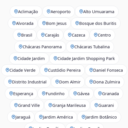
Aclimação
Aeroporto
Alto Umuarama
Alvorada
Bom Jesus
Bosque dos Buritis
Brasil
Carajás
Cazeca
Centro
Chácaras Panorama
Chácaras Tubalina
Cidade Jardim
Cidade Jardim Shopping Park
Cidade Verde
Custódio Pereira
Daniel Fonseca
Distrito Industrial
Dom Almir
Dona Zulmira
Esperança
Fundinho
Gávea
Granada
Grand Ville
Granja Marileusa
Guarani
Jaraguá
Jardim América
Jardim Botânico