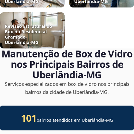
Uberlândia‑MG
Uberlândia‑MG
Revisão Estrutural do
Box no Residencial
Gramado,
Uberlândia‑MG
Manutenção de Box de Vidro
nos Principais Bairros de
Uberlândia‑MG
Serviços especializados em box de vidro nos principais
bairros da cidade de Uberlândia‑MG.
101
bairros atendidos em Uberlândia-MG