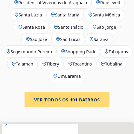
Residencial Vivendas do Araguaia
Roosevelt
Santa Luzia
Santa Maria
Santa Mônica
Santa Rosa
Santo Inácio
São Jorge
São José
São Lucas
Saraiva
Segismundo Pereira
Shopping Park
Tabajaras
Taiaman
Tibery
Tocantins
Tubalina
Umuarama
VER TODOS OS
101
BAIRROS