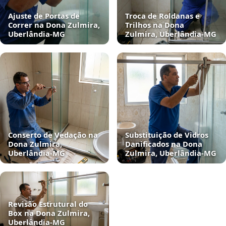
Ajuste de Portas de
Troca de Roldanas e
Correr na Dona Zulmira,
Trilhos na Dona
Uberlândia‑MG
Zulmira, Uberlândia‑MG
Conserto de Vedação na
Substituição de Vidros
Dona Zulmira,
Danificados na Dona
Uberlândia‑MG
Zulmira, Uberlândia‑MG
Revisão Estrutural do
Box na Dona Zulmira,
Uberlândia‑MG