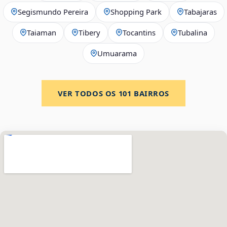
Segismundo Pereira
Shopping Park
Tabajaras
Taiaman
Tibery
Tocantins
Tubalina
Umuarama
VER TODOS OS
101
BAIRROS