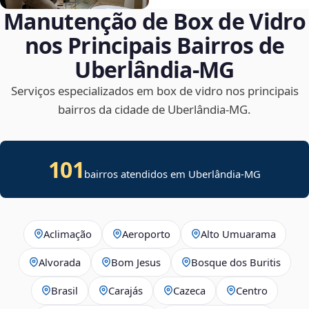
Manutenção de Box de Vidro
nos Principais Bairros de
Uberlândia‑MG
Serviços especializados em box de vidro nos principais
bairros da cidade de Uberlândia‑MG.
101
bairros atendidos em Uberlândia-MG
Aclimação
Aeroporto
Alto Umuarama
Alvorada
Bom Jesus
Bosque dos Buritis
Brasil
Carajás
Cazeca
Centro