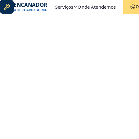
ENCANADOR
Serviços
Onde Atendemos
O
UBERLÂNDIA
-
MG