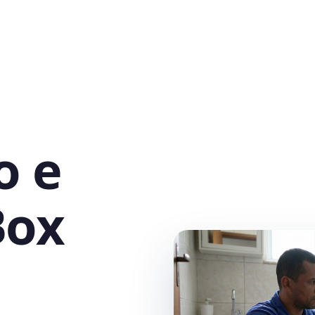
o e
Box