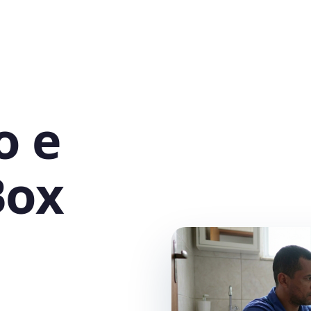
o e
Box