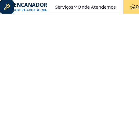
ENCANADOR
Serviços
Onde Atendemos
O
UBERLÂNDIA
-
MG