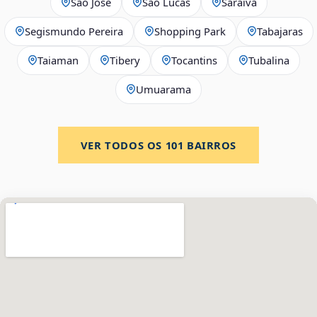
São José
São Lucas
Saraiva
Segismundo Pereira
Shopping Park
Tabajaras
Taiaman
Tibery
Tocantins
Tubalina
Umuarama
VER TODOS OS
101
BAIRROS