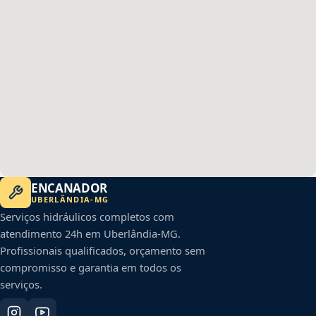
ENCANADOR
UBERLÂNDIA
-
MG
Serviços hidráulicos completos com
atendimento 24h em
Uberlândia
-
MG
.
Profissionais qualificados, orçamento sem
compromisso e garantia em todos os
serviços.