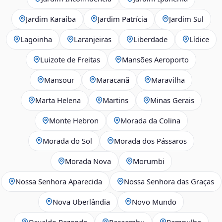
Jardim Karaíba
Jardim Patrícia
Jardim Sul
Lagoinha
Laranjeiras
Liberdade
Lídice
Luizote de Freitas
Mansões Aeroporto
Mansour
Maracanã
Maravilha
Marta Helena
Martins
Minas Gerais
Monte Hebron
Morada da Colina
Morada do Sol
Morada dos Pássaros
Morada Nova
Morumbi
Nossa Senhora Aparecida
Nossa Senhora das Graças
Nova Uberlândia
Novo Mundo
Osvaldo Rezende
Pacaembu
Pampulha