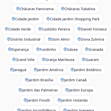
Chácaras Panorama
Chácaras Tubalina
Cidade Jardim
Cidade Jardim Shopping Park
Cidade Verde
Custódio Pereira
Daniel Fonseca
Distrito Industrial
Dom Almir
Dona Zulmira
Esperança
Fundinho
Gávea
Granada
Grand Ville
Granja Marileusa
Guarani
Jaraguá
Jardim América
Jardim Botânico
Jardim Brasília
Jardim Canaã
Jardim das Palmeiras
Jardim Europa
Jardim Finotti
Jardim Holanda
Jardim Inconfidência
Jardim Ipanema