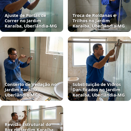
Ajuste de Portas de
Troca de Roldanas e
Correr no Jardim
Trilhos no Jardim
Karaíba, Uberlândia‑MG
Karaíba, Uberlândia‑MG
Conserto de Vedação no
Substituição de Vidros
Jardim Karaíba,
Danificados no Jardim
Uberlândia‑MG
Karaíba, Uberlândia‑MG
Revisão Estrutural do
Box no Jardim Karaíba,