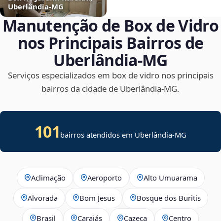
Uberlândia‑MG
Manutenção de Box de Vidro
nos Principais Bairros de
Uberlândia‑MG
Serviços especializados em box de vidro nos principais
bairros da cidade de Uberlândia‑MG.
101
bairros atendidos em Uberlândia-MG
Aclimação
Aeroporto
Alto Umuarama
Alvorada
Bom Jesus
Bosque dos Buritis
Brasil
Carajás
Cazeca
Centro