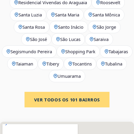
Residencial Vivendas do Araguaia
Roosevelt
Santa Luzia
Santa Maria
Santa Mônica
Santa Rosa
Santo Inácio
São Jorge
São José
São Lucas
Saraiva
Segismundo Pereira
Shopping Park
Tabajaras
Taiaman
Tibery
Tocantins
Tubalina
Umuarama
VER TODOS OS
101
BAIRROS