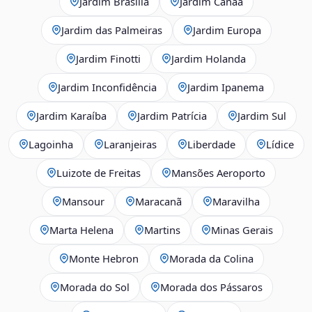
Jardim Brasília
Jardim Canaã
Jardim das Palmeiras
Jardim Europa
Jardim Finotti
Jardim Holanda
Jardim Inconfidência
Jardim Ipanema
Jardim Karaíba
Jardim Patrícia
Jardim Sul
Lagoinha
Laranjeiras
Liberdade
Lídice
Luizote de Freitas
Mansões Aeroporto
Mansour
Maracanã
Maravilha
Marta Helena
Martins
Minas Gerais
Monte Hebron
Morada da Colina
Morada do Sol
Morada dos Pássaros