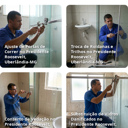
Ajuste de Portas de
Troca de Roldanas e
Correr no Presidente
Trilhos no Presidente
Roosevelt,
Roosevelt,
Uberlândia‑MG
Uberlândia‑MG
Substituição de Vidros
Conserto de Vedação no
Danificados no
Presidente Roosevelt,
Presidente Roosevelt,