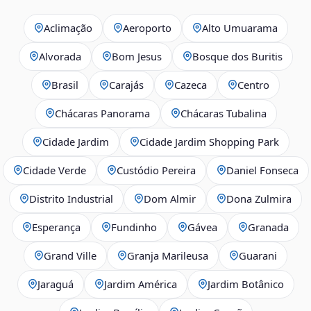
Aclimação
Aeroporto
Alto Umuarama
Alvorada
Bom Jesus
Bosque dos Buritis
Brasil
Carajás
Cazeca
Centro
Chácaras Panorama
Chácaras Tubalina
Cidade Jardim
Cidade Jardim Shopping Park
Cidade Verde
Custódio Pereira
Daniel Fonseca
Distrito Industrial
Dom Almir
Dona Zulmira
Esperança
Fundinho
Gávea
Granada
Grand Ville
Granja Marileusa
Guarani
Jaraguá
Jardim América
Jardim Botânico