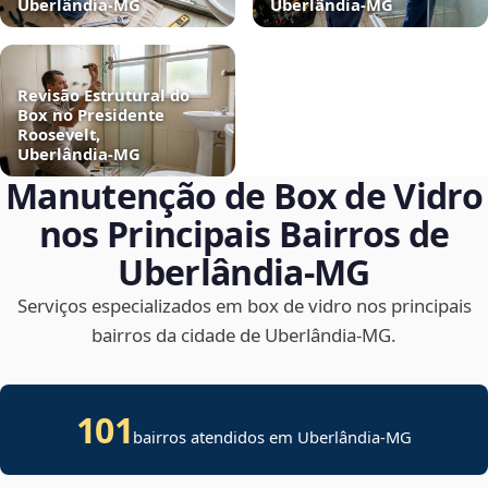
Uberlândia‑MG
Uberlândia‑MG
Revisão Estrutural do
Box no Presidente
Roosevelt,
Uberlândia‑MG
Manutenção de Box de Vidro
nos Principais Bairros de
Uberlândia‑MG
Serviços especializados em box de vidro nos principais
bairros da cidade de Uberlândia‑MG.
101
bairros atendidos em Uberlândia-MG