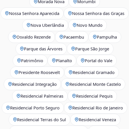
Morada Nova
Morumbi
Nossa Senhora Aparecida
Nossa Senhora das Graças
Nova Uberlândia
Novo Mundo
Osvaldo Rezende
Pacaembu
Pampulha
Parque das Árvores
Parque São Jorge
Patrimônio
Planalto
Portal do Vale
Presidente Roosevelt
Residencial Gramado
Residencial Integração
Residencial Monte Castelo
Residencial Palmeiras
Residencial Pequis
Residencial Porto Seguro
Residencial Rio de Janeiro
Residencial Terras do Sul
Residencial Veneza