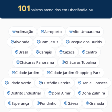
101
bairros atendidos em Uberlândia-MG
Aclimação
Aeroporto
Alto Umuarama
Alvorada
Bom Jesus
Bosque dos Buritis
Brasil
Carajás
Cazeca
Centro
Chácaras Panorama
Chácaras Tubalina
Cidade Jardim
Cidade Jardim Shopping Park
Cidade Verde
Custódio Pereira
Daniel Fonseca
Distrito Industrial
Dom Almir
Dona Zulmira
Esperança
Fundinho
Gávea
Granada