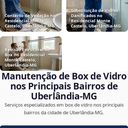
Substituição de Vidros
Conserto de Vedação no
Danificados no
Residencial Monte
Residencial Monte
Castelo, Uberlândia‑MG
Castelo, Uberlândia‑MG
Revisão Estrutural do
Box no Residencial
Monte Castelo,
Uberlândia‑MG
Manutenção de Box de Vidro
nos Principais Bairros de
Uberlândia‑MG
Serviços especializados em box de vidro nos principais
bairros da cidade de Uberlândia‑MG.