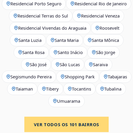
Residencial Porto Seguro
Residencial Rio de Janeiro
Residencial Terras do Sul
Residencial Veneza
Residencial Vivendas do Araguaia
Roosevelt
Santa Luzia
Santa Maria
Santa Mônica
Santa Rosa
Santo Inácio
São Jorge
São José
São Lucas
Saraiva
Segismundo Pereira
Shopping Park
Tabajaras
Taiaman
Tibery
Tocantins
Tubalina
Umuarama
VER TODOS OS
101
BAIRROS