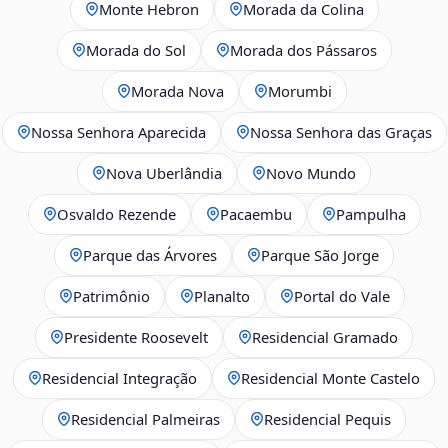
Monte Hebron
Morada da Colina
Morada do Sol
Morada dos Pássaros
Morada Nova
Morumbi
Nossa Senhora Aparecida
Nossa Senhora das Graças
Nova Uberlândia
Novo Mundo
Osvaldo Rezende
Pacaembu
Pampulha
Parque das Árvores
Parque São Jorge
Patrimônio
Planalto
Portal do Vale
Presidente Roosevelt
Residencial Gramado
Residencial Integração
Residencial Monte Castelo
Residencial Palmeiras
Residencial Pequis