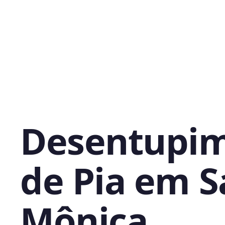
Desentupi
de Pia em S
Mônica,