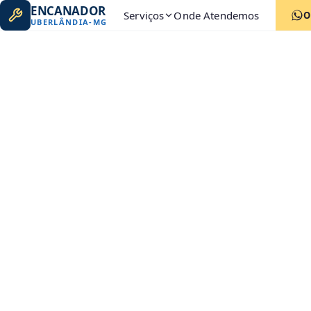
ENCANADOR
Serviços
Onde Atendemos
O
UBERLÂNDIA
-
MG