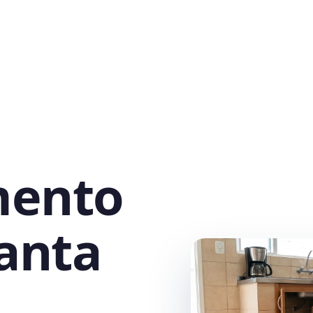
mento
anta