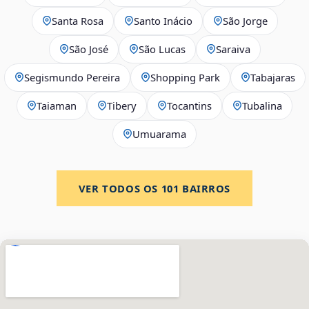
Santa Rosa
Santo Inácio
São Jorge
São José
São Lucas
Saraiva
Segismundo Pereira
Shopping Park
Tabajaras
Taiaman
Tibery
Tocantins
Tubalina
Umuarama
VER TODOS OS
101
BAIRROS