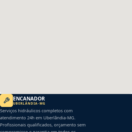
ENCANADOR
UBERLÂNDIA
-
MG
Serviços hidráulicos completos com
atendimento 24h em
Uberlândia
-
MG
.
Profissionais qualificados, orçamento sem
compromisso e garantia em todos os