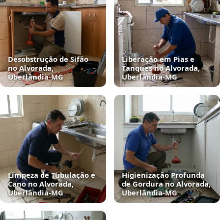
Desobstrução de Sifão
Liberação em Pias e
no Alvorada,
Tanques no Alvorada,
Uberlândia‑MG
Uberlândia‑MG
Limpeza de Tubulação e
Higienização Profunda
Cano no Alvorada,
de Gordura no Alvorada,
Uberlândia‑MG
Uberlândia‑MG