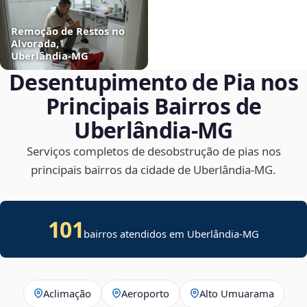
Remoção de Restos no
Alvorada,
Uberlândia‑MG
Desentupimento de Pia nos
Principais Bairros de
Uberlândia‑MG
Serviços completos de desobstrução de pias nos
principais bairros da cidade de Uberlândia‑MG.
101
bairros atendidos em Uberlândia-MG
Aclimação
Aeroporto
Alto Umuarama