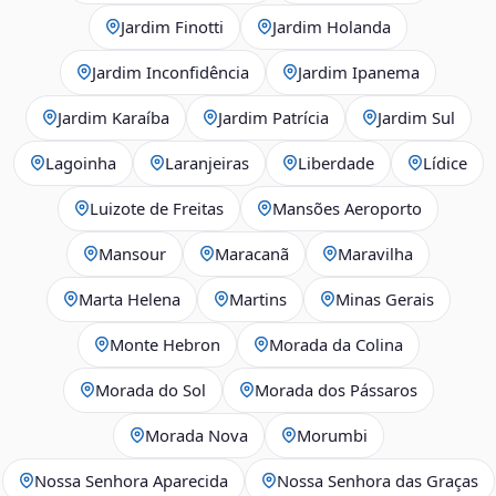
Jardim Finotti
Jardim Holanda
Jardim Inconfidência
Jardim Ipanema
Jardim Karaíba
Jardim Patrícia
Jardim Sul
Lagoinha
Laranjeiras
Liberdade
Lídice
Luizote de Freitas
Mansões Aeroporto
Mansour
Maracanã
Maravilha
Marta Helena
Martins
Minas Gerais
Monte Hebron
Morada da Colina
Morada do Sol
Morada dos Pássaros
Morada Nova
Morumbi
Nossa Senhora Aparecida
Nossa Senhora das Graças