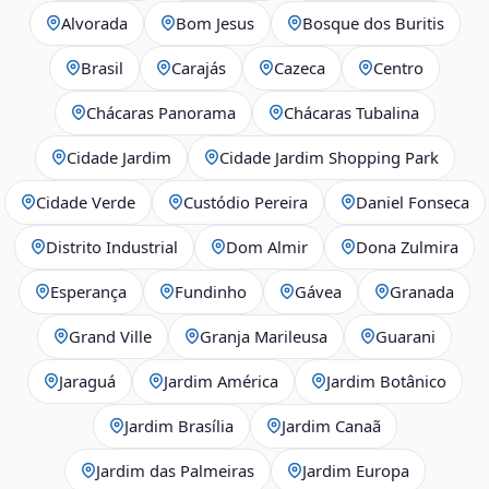
Alvorada
Bom Jesus
Bosque dos Buritis
Brasil
Carajás
Cazeca
Centro
Chácaras Panorama
Chácaras Tubalina
Cidade Jardim
Cidade Jardim Shopping Park
Cidade Verde
Custódio Pereira
Daniel Fonseca
Distrito Industrial
Dom Almir
Dona Zulmira
Esperança
Fundinho
Gávea
Granada
Grand Ville
Granja Marileusa
Guarani
Jaraguá
Jardim América
Jardim Botânico
Jardim Brasília
Jardim Canaã
Jardim das Palmeiras
Jardim Europa