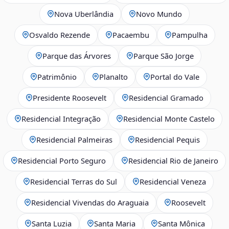
Nova Uberlândia
Novo Mundo
Osvaldo Rezende
Pacaembu
Pampulha
Parque das Árvores
Parque São Jorge
Patrimônio
Planalto
Portal do Vale
Presidente Roosevelt
Residencial Gramado
Residencial Integração
Residencial Monte Castelo
Residencial Palmeiras
Residencial Pequis
Residencial Porto Seguro
Residencial Rio de Janeiro
Residencial Terras do Sul
Residencial Veneza
Residencial Vivendas do Araguaia
Roosevelt
Santa Luzia
Santa Maria
Santa Mônica