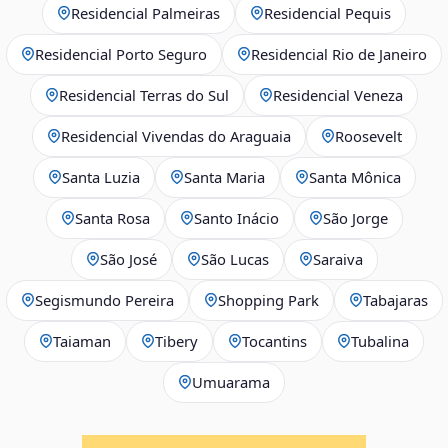
Residencial Palmeiras
Residencial Pequis
Residencial Porto Seguro
Residencial Rio de Janeiro
Residencial Terras do Sul
Residencial Veneza
Residencial Vivendas do Araguaia
Roosevelt
Santa Luzia
Santa Maria
Santa Mônica
Santa Rosa
Santo Inácio
São Jorge
São José
São Lucas
Saraiva
Segismundo Pereira
Shopping Park
Tabajaras
Taiaman
Tibery
Tocantins
Tubalina
Umuarama