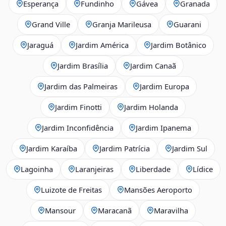
Esperança
Fundinho
Gávea
Granada
Grand Ville
Granja Marileusa
Guarani
Jaraguá
Jardim América
Jardim Botânico
Jardim Brasília
Jardim Canaã
Jardim das Palmeiras
Jardim Europa
Jardim Finotti
Jardim Holanda
Jardim Inconfidência
Jardim Ipanema
Jardim Karaíba
Jardim Patrícia
Jardim Sul
Lagoinha
Laranjeiras
Liberdade
Lídice
Luizote de Freitas
Mansões Aeroporto
Mansour
Maracanã
Maravilha