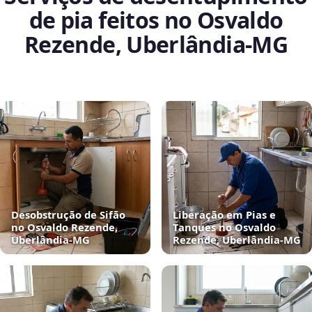
de pia feitos no Osvaldo
Rezende, Uberlândia‑MG
Desobstrução de Sifão
Liberação em Pias e
no Osvaldo Rezende,
Tanques no Osvaldo
Uberlândia‑MG
Rezende, Uberlândia‑MG