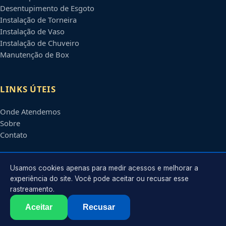
Desentupimento de Esgoto
Instalação de Torneira
Instalação de Vaso
Instalação de Chuveiro
Manutenção de Box
LINKS ÚTEIS
Onde Atendemos
Sobre
Contato
CONTATO
Usamos cookies apenas para medir acessos e melhorar a
experiência do site. Você pode aceitar ou recusar esse
rastreamento.
Atendimento em
Uberlândia
-
MG
e regiões parceiras
contato@encanadoremuberlandia.com.br
Aceitar
Recusar
©
2026
Encanador em
Uberlândia
-
MG
. Todos os direitos reservados.
Política de Privacidade
·
Termos de Uso
·
Sitemap