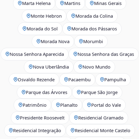
Marta Helena
Martins
Minas Gerais
Monte Hebron
Morada da Colina
Morada do Sol
Morada dos Pássaros
Morada Nova
Morumbi
Nossa Senhora Aparecida
Nossa Senhora das Graças
Nova Uberlândia
Novo Mundo
Osvaldo Rezende
Pacaembu
Pampulha
Parque das Árvores
Parque São Jorge
Patrimônio
Planalto
Portal do Vale
Presidente Roosevelt
Residencial Gramado
Residencial Integração
Residencial Monte Castelo