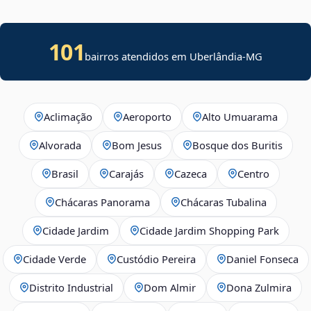
101
bairros atendidos em Uberlândia-MG
Aclimação
Aeroporto
Alto Umuarama
Alvorada
Bom Jesus
Bosque dos Buritis
Brasil
Carajás
Cazeca
Centro
Chácaras Panorama
Chácaras Tubalina
Cidade Jardim
Cidade Jardim Shopping Park
Cidade Verde
Custódio Pereira
Daniel Fonseca
Distrito Industrial
Dom Almir
Dona Zulmira