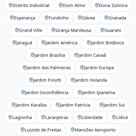
Distrito Industrial
Dom Almir
Dona Zulmira
Esperança
Fundinho
Gávea
Granada
Grand Ville
Granja Marileusa
Guarani
Jaraguá
Jardim América
Jardim Botânico
Jardim Brasília
Jardim Canaã
Jardim das Palmeiras
Jardim Europa
Jardim Finotti
Jardim Holanda
Jardim Inconfidência
Jardim Ipanema
Jardim Karaíba
Jardim Patrícia
Jardim Sul
Lagoinha
Laranjeiras
Liberdade
Lídice
Luizote de Freitas
Mansões Aeroporto