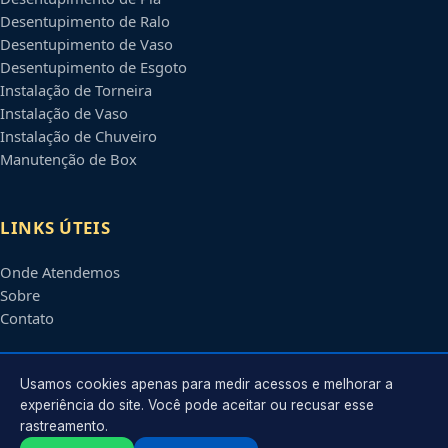
Desentupimento de Ralo
Desentupimento de Vaso
Desentupimento de Esgoto
Instalação de Torneira
Instalação de Vaso
Instalação de Chuveiro
Manutenção de Box
LINKS ÚTEIS
Onde Atendemos
Sobre
Contato
CONTATO
Usamos cookies apenas para medir acessos e melhorar a
experiência do site. Você pode aceitar ou recusar esse
rastreamento.
Atendimento em
Uberlândia
-
MG
e regiões parceiras