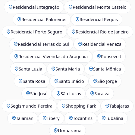
Residencial Integração
Residencial Monte Castelo
Residencial Palmeiras
Residencial Pequis
Residencial Porto Seguro
Residencial Rio de Janeiro
Residencial Terras do Sul
Residencial Veneza
Residencial Vivendas do Araguaia
Roosevelt
Santa Luzia
Santa Maria
Santa Mônica
Santa Rosa
Santo Inácio
São Jorge
São José
São Lucas
Saraiva
Segismundo Pereira
Shopping Park
Tabajaras
Taiaman
Tibery
Tocantins
Tubalina
Umuarama