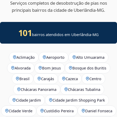
Serviços completos de desobstrução de pias nos
principais bairros da cidade de Uberlândia‑MG.
101
bairros atendidos em Uberlândia-MG
Aclimação
Aeroporto
Alto Umuarama
Alvorada
Bom Jesus
Bosque dos Buritis
Brasil
Carajás
Cazeca
Centro
Chácaras Panorama
Chácaras Tubalina
Cidade Jardim
Cidade Jardim Shopping Park
Cidade Verde
Custódio Pereira
Daniel Fonseca