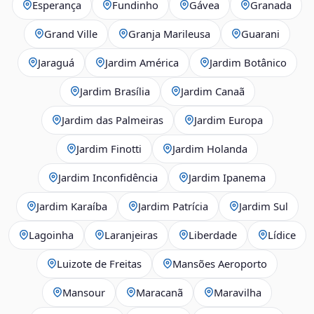
Esperança
Fundinho
Gávea
Granada
Grand Ville
Granja Marileusa
Guarani
Jaraguá
Jardim América
Jardim Botânico
Jardim Brasília
Jardim Canaã
Jardim das Palmeiras
Jardim Europa
Jardim Finotti
Jardim Holanda
Jardim Inconfidência
Jardim Ipanema
Jardim Karaíba
Jardim Patrícia
Jardim Sul
Lagoinha
Laranjeiras
Liberdade
Lídice
Luizote de Freitas
Mansões Aeroporto
Mansour
Maracanã
Maravilha