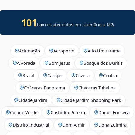
101
bairros atendidos em Uberlândia-MG
Aclimação
Aeroporto
Alto Umuarama
Alvorada
Bom Jesus
Bosque dos Buritis
Brasil
Carajás
Cazeca
Centro
Chácaras Panorama
Chácaras Tubalina
Cidade Jardim
Cidade Jardim Shopping Park
Cidade Verde
Custódio Pereira
Daniel Fonseca
Distrito Industrial
Dom Almir
Dona Zulmira