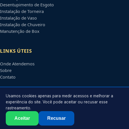
Desentupimento de Esgoto
Instalação de Torneira
Instalação de Vaso
Instalação de Chuveiro
Manutenção de Box
LINKS ÚTEIS
Onde Atendemos
Sobre
Contato
CONTATO
Usamos cookies apenas para medir acessos e melhorar a
experiência do site. Você pode aceitar ou recusar esse
rastreamento.
Atendimento em
Uberlândia
-
MG
e regiões parceiras
contato@encanadoremuberlandia.com.br
Aceitar
Recusar
©
2026
Encanador em
Uberlândia
-
MG
. Todos os direitos reservados.
Política de Privacidade
·
Termos de Uso
·
Sitemap