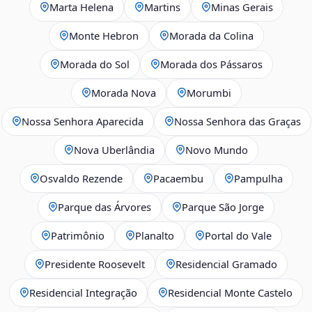
Marta Helena
Martins
Minas Gerais
Monte Hebron
Morada da Colina
Morada do Sol
Morada dos Pássaros
Morada Nova
Morumbi
Nossa Senhora Aparecida
Nossa Senhora das Graças
Nova Uberlândia
Novo Mundo
Osvaldo Rezende
Pacaembu
Pampulha
Parque das Árvores
Parque São Jorge
Patrimônio
Planalto
Portal do Vale
Presidente Roosevelt
Residencial Gramado
Residencial Integração
Residencial Monte Castelo