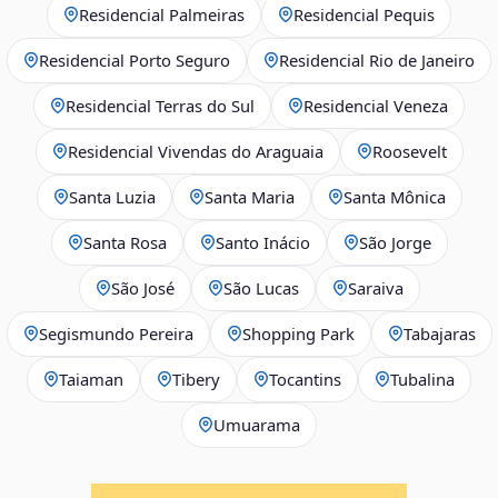
Residencial Palmeiras
Residencial Pequis
Residencial Porto Seguro
Residencial Rio de Janeiro
Residencial Terras do Sul
Residencial Veneza
Residencial Vivendas do Araguaia
Roosevelt
Santa Luzia
Santa Maria
Santa Mônica
Santa Rosa
Santo Inácio
São Jorge
São José
São Lucas
Saraiva
Segismundo Pereira
Shopping Park
Tabajaras
Taiaman
Tibery
Tocantins
Tubalina
Umuarama