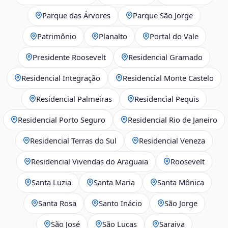
Parque das Árvores
Parque São Jorge
Patrimônio
Planalto
Portal do Vale
Presidente Roosevelt
Residencial Gramado
Residencial Integração
Residencial Monte Castelo
Residencial Palmeiras
Residencial Pequis
Residencial Porto Seguro
Residencial Rio de Janeiro
Residencial Terras do Sul
Residencial Veneza
Residencial Vivendas do Araguaia
Roosevelt
Santa Luzia
Santa Maria
Santa Mônica
Santa Rosa
Santo Inácio
São Jorge
São José
São Lucas
Saraiva