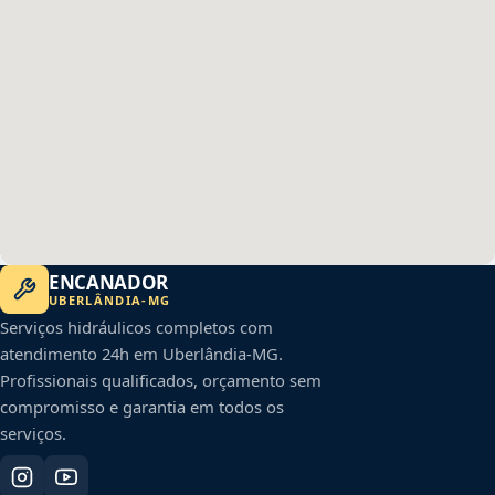
ENCANADOR
UBERLÂNDIA
-
MG
Serviços hidráulicos completos com
atendimento 24h em
Uberlândia
-
MG
.
Profissionais qualificados, orçamento sem
compromisso e garantia em todos os
serviços.