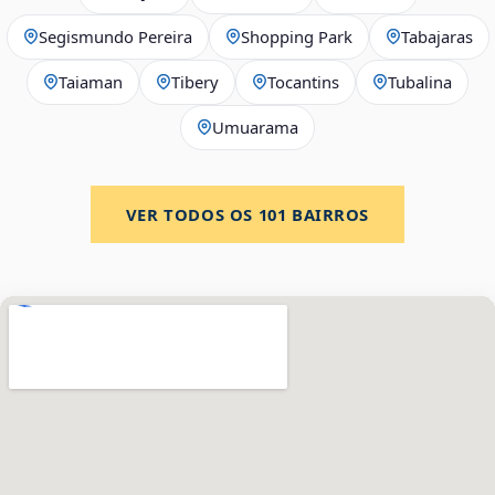
Segismundo Pereira
Shopping Park
Tabajaras
Taiaman
Tibery
Tocantins
Tubalina
Umuarama
VER TODOS OS
101
BAIRROS