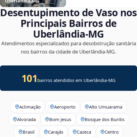
Uberlândia‑MG
Desentupimento de Vaso nos
Principais Bairros de
Uberlândia‑MG
Atendimentos especializados para desobstrução sanitária
nos bairros da cidade de Uberlândia‑MG.
101
bairros atendidos em Uberlândia-MG
Aclimação
Aeroporto
Alto Umuarama
Alvorada
Bom Jesus
Bosque dos Buritis
Brasil
Carajás
Cazeca
Centro