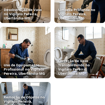
Desobstrução de Vaso
Limpeza Profunda no
no Vigilato Pereira,
Vigilato Pereira,
Uberlândia‑MG
Uberlândia‑MG
Correção de Vaso
Uso de Equipamento
Transbordando no
Profissional no Vigilato
Vigilato Pereira,
Pereira, Uberlândia‑MG
Uberlândia‑MG
Remoção de Objetos no
Vigilato Pereira,