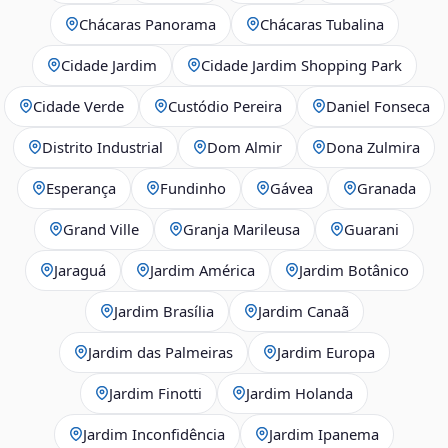
Chácaras Panorama
Chácaras Tubalina
Cidade Jardim
Cidade Jardim Shopping Park
Cidade Verde
Custódio Pereira
Daniel Fonseca
Distrito Industrial
Dom Almir
Dona Zulmira
Esperança
Fundinho
Gávea
Granada
Grand Ville
Granja Marileusa
Guarani
Jaraguá
Jardim América
Jardim Botânico
Jardim Brasília
Jardim Canaã
Jardim das Palmeiras
Jardim Europa
Jardim Finotti
Jardim Holanda
Jardim Inconfidência
Jardim Ipanema