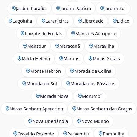
Jardim Karaíba
Jardim Patrícia
Jardim Sul
Lagoinha
Laranjeiras
Liberdade
Lídice
Luizote de Freitas
Mansões Aeroporto
Mansour
Maracanã
Maravilha
Marta Helena
Martins
Minas Gerais
Monte Hebron
Morada da Colina
Morada do Sol
Morada dos Pássaros
Morada Nova
Morumbi
Nossa Senhora Aparecida
Nossa Senhora das Graças
Nova Uberlândia
Novo Mundo
Osvaldo Rezende
Pacaembu
Pampulha