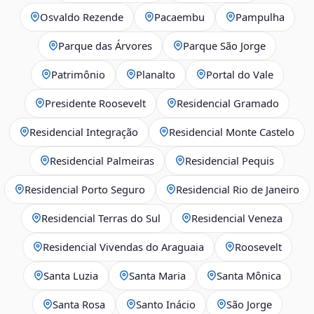
Osvaldo Rezende
Pacaembu
Pampulha
Parque das Árvores
Parque São Jorge
Patrimônio
Planalto
Portal do Vale
Presidente Roosevelt
Residencial Gramado
Residencial Integração
Residencial Monte Castelo
Residencial Palmeiras
Residencial Pequis
Residencial Porto Seguro
Residencial Rio de Janeiro
Residencial Terras do Sul
Residencial Veneza
Residencial Vivendas do Araguaia
Roosevelt
Santa Luzia
Santa Maria
Santa Mônica
Santa Rosa
Santo Inácio
São Jorge