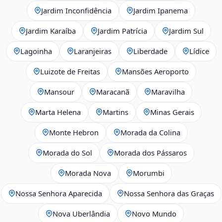
Jardim Inconfidência
Jardim Ipanema
Jardim Karaíba
Jardim Patrícia
Jardim Sul
Lagoinha
Laranjeiras
Liberdade
Lídice
Luizote de Freitas
Mansões Aeroporto
Mansour
Maracanã
Maravilha
Marta Helena
Martins
Minas Gerais
Monte Hebron
Morada da Colina
Morada do Sol
Morada dos Pássaros
Morada Nova
Morumbi
Nossa Senhora Aparecida
Nossa Senhora das Graças
Nova Uberlândia
Novo Mundo