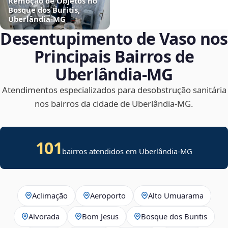
Remoção de Objetos no
Bosque dos Buritis,
Uberlândia‑MG
Desentupimento de Vaso nos
Principais Bairros de
Uberlândia‑MG
Atendimentos especializados para desobstrução sanitária
nos bairros da cidade de Uberlândia‑MG.
101
bairros atendidos em Uberlândia-MG
Aclimação
Aeroporto
Alto Umuarama
Alvorada
Bom Jesus
Bosque dos Buritis