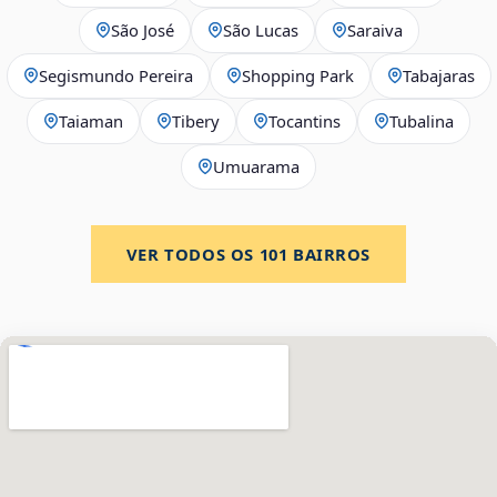
São José
São Lucas
Saraiva
Segismundo Pereira
Shopping Park
Tabajaras
Taiaman
Tibery
Tocantins
Tubalina
Umuarama
VER TODOS OS
101
BAIRROS