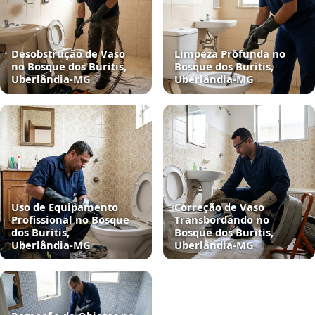
Desobstrução de Vaso
Limpeza Profunda no
no Bosque dos Buritis,
Bosque dos Buritis,
Uberlândia‑MG
Uberlândia‑MG
Uso de Equipamento
Correção de Vaso
Profissional no Bosque
Transbordando no
dos Buritis,
Bosque dos Buritis,
Uberlândia‑MG
Uberlândia‑MG