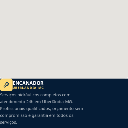
ENCANADOR
UBERLÂNDIA
-
MG
Serviços hidráulicos completos com
atendimento 24h em
Uberlândia
-
MG
.
Profissionais qualificados, orçamento sem
compromisso e garantia em todos os
serviços.