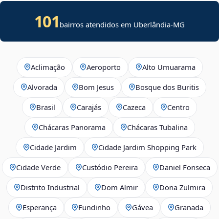
101
bairros atendidos em Uberlândia-MG
Aclimação
Aeroporto
Alto Umuarama
Alvorada
Bom Jesus
Bosque dos Buritis
Brasil
Carajás
Cazeca
Centro
Chácaras Panorama
Chácaras Tubalina
Cidade Jardim
Cidade Jardim Shopping Park
Cidade Verde
Custódio Pereira
Daniel Fonseca
Distrito Industrial
Dom Almir
Dona Zulmira
Esperança
Fundinho
Gávea
Granada