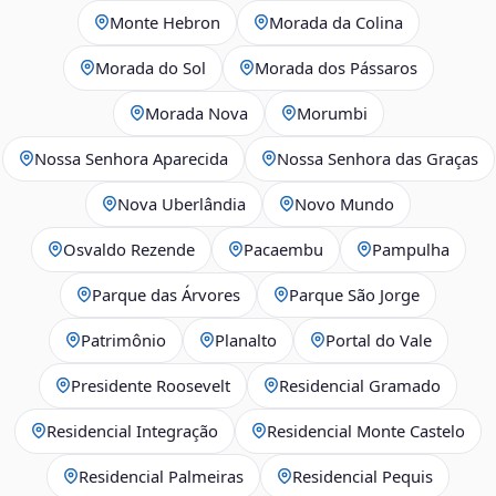
Monte Hebron
Morada da Colina
Morada do Sol
Morada dos Pássaros
Morada Nova
Morumbi
Nossa Senhora Aparecida
Nossa Senhora das Graças
Nova Uberlândia
Novo Mundo
Osvaldo Rezende
Pacaembu
Pampulha
Parque das Árvores
Parque São Jorge
Patrimônio
Planalto
Portal do Vale
Presidente Roosevelt
Residencial Gramado
Residencial Integração
Residencial Monte Castelo
Residencial Palmeiras
Residencial Pequis