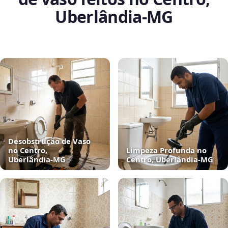
Uberlândia‑MG
Desobstrução de Vaso
no Centro,
Limpeza Profunda no
Uberlândia‑MG
Centro, Uberlândia‑MG