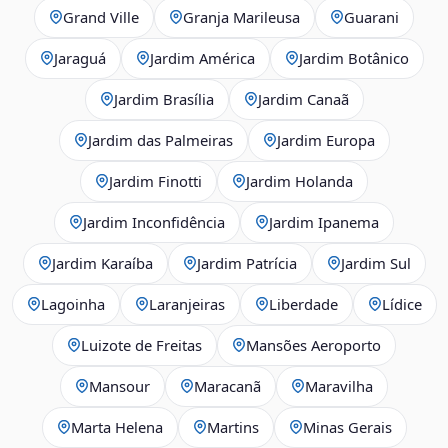
Grand Ville
Granja Marileusa
Guarani
Jaraguá
Jardim América
Jardim Botânico
Jardim Brasília
Jardim Canaã
Jardim das Palmeiras
Jardim Europa
Jardim Finotti
Jardim Holanda
Jardim Inconfidência
Jardim Ipanema
Jardim Karaíba
Jardim Patrícia
Jardim Sul
Lagoinha
Laranjeiras
Liberdade
Lídice
Luizote de Freitas
Mansões Aeroporto
Mansour
Maracanã
Maravilha
Marta Helena
Martins
Minas Gerais