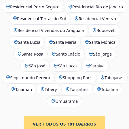
Residencial Porto Seguro
Residencial Rio de Janeiro
Residencial Terras do Sul
Residencial Veneza
Residencial Vivendas do Araguaia
Roosevelt
Santa Luzia
Santa Maria
Santa Mônica
Santa Rosa
Santo Inácio
São Jorge
São José
São Lucas
Saraiva
Segismundo Pereira
Shopping Park
Tabajaras
Taiaman
Tibery
Tocantins
Tubalina
Umuarama
VER TODOS OS
101
BAIRROS