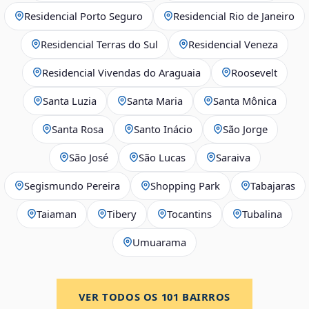
Residencial Porto Seguro
Residencial Rio de Janeiro
Residencial Terras do Sul
Residencial Veneza
Residencial Vivendas do Araguaia
Roosevelt
Santa Luzia
Santa Maria
Santa Mônica
Santa Rosa
Santo Inácio
São Jorge
São José
São Lucas
Saraiva
Segismundo Pereira
Shopping Park
Tabajaras
Taiaman
Tibery
Tocantins
Tubalina
Umuarama
VER TODOS OS
101
BAIRROS