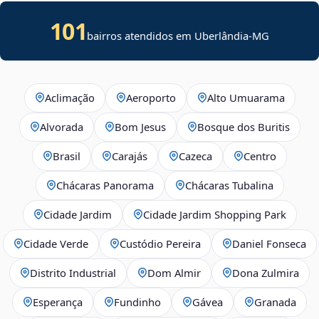
101
bairros atendidos em Uberlândia-MG
Aclimação
Aeroporto
Alto Umuarama
Alvorada
Bom Jesus
Bosque dos Buritis
Brasil
Carajás
Cazeca
Centro
Chácaras Panorama
Chácaras Tubalina
Cidade Jardim
Cidade Jardim Shopping Park
Cidade Verde
Custódio Pereira
Daniel Fonseca
Distrito Industrial
Dom Almir
Dona Zulmira
Esperança
Fundinho
Gávea
Granada