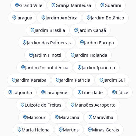
Grand Ville
Granja Marileusa
Guarani
Jaraguá
Jardim América
Jardim Botânico
Jardim Brasília
Jardim Canaã
Jardim das Palmeiras
Jardim Europa
Jardim Finotti
Jardim Holanda
Jardim Inconfidência
Jardim Ipanema
Jardim Karaíba
Jardim Patrícia
Jardim Sul
Lagoinha
Laranjeiras
Liberdade
Lídice
Luizote de Freitas
Mansões Aeroporto
Mansour
Maracanã
Maravilha
Marta Helena
Martins
Minas Gerais