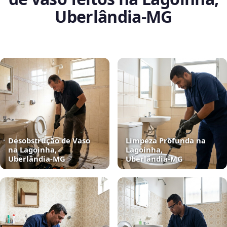
Uberlândia‑MG
Desobstrução de Vaso
Limpeza Profunda na
na Lagoinha,
Lagoinha,
Uberlândia‑MG
Uberlândia‑MG