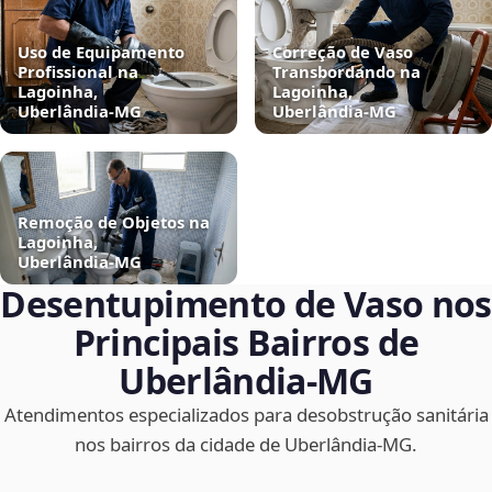
Uso de Equipamento
Correção de Vaso
Profissional na
Transbordando na
Lagoinha,
Lagoinha,
Uberlândia‑MG
Uberlândia‑MG
Remoção de Objetos na
Lagoinha,
Uberlândia‑MG
Desentupimento de Vaso nos
Principais Bairros de
Uberlândia‑MG
Atendimentos especializados para desobstrução sanitária
nos bairros da cidade de Uberlândia‑MG.