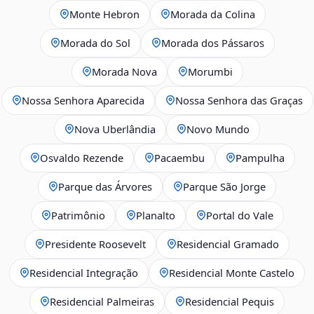
Monte Hebron
Morada da Colina
Morada do Sol
Morada dos Pássaros
Morada Nova
Morumbi
Nossa Senhora Aparecida
Nossa Senhora das Graças
Nova Uberlândia
Novo Mundo
Osvaldo Rezende
Pacaembu
Pampulha
Parque das Árvores
Parque São Jorge
Patrimônio
Planalto
Portal do Vale
Presidente Roosevelt
Residencial Gramado
Residencial Integração
Residencial Monte Castelo
Residencial Palmeiras
Residencial Pequis