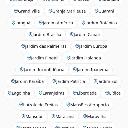
Grand Ville
Granja Marileusa
Guarani
Jaraguá
Jardim América
Jardim Botânico
Jardim Brasília
Jardim Canaã
Jardim das Palmeiras
Jardim Europa
Jardim Finotti
Jardim Holanda
Jardim Inconfidência
Jardim Ipanema
Jardim Karaíba
Jardim Patrícia
Jardim Sul
Lagoinha
Laranjeiras
Liberdade
Lídice
Luizote de Freitas
Mansões Aeroporto
Mansour
Maracanã
Maravilha
Marta Helena
Martins
Minas Gerais