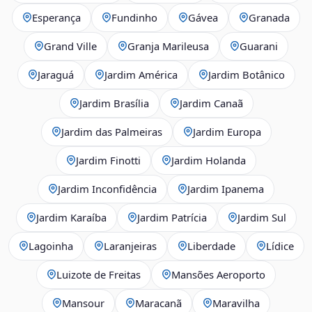
Esperança
Fundinho
Gávea
Granada
Grand Ville
Granja Marileusa
Guarani
Jaraguá
Jardim América
Jardim Botânico
Jardim Brasília
Jardim Canaã
Jardim das Palmeiras
Jardim Europa
Jardim Finotti
Jardim Holanda
Jardim Inconfidência
Jardim Ipanema
Jardim Karaíba
Jardim Patrícia
Jardim Sul
Lagoinha
Laranjeiras
Liberdade
Lídice
Luizote de Freitas
Mansões Aeroporto
Mansour
Maracanã
Maravilha