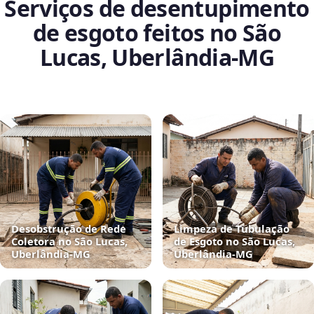
Serviços de desentupimento
de esgoto feitos no São
Lucas, Uberlândia‑MG
Desobstrução de Rede
Limpeza de Tubulação
Coletora no São Lucas,
de Esgoto no São Lucas,
Uberlândia‑MG
Uberlândia‑MG