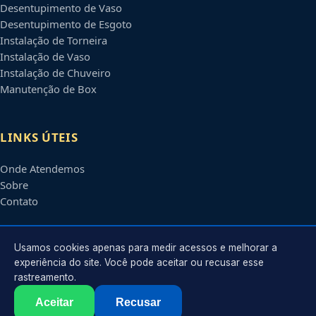
Desentupimento de Vaso
Desentupimento de Esgoto
Instalação de Torneira
Instalação de Vaso
Instalação de Chuveiro
Manutenção de Box
LINKS ÚTEIS
Onde Atendemos
Sobre
Contato
CONTATO
Usamos cookies apenas para medir acessos e melhorar a
experiência do site. Você pode aceitar ou recusar esse
rastreamento.
Atendimento em
Uberlândia
-
MG
e regiões parceiras
contato@encanadoremuberlandia.com.br
Aceitar
Recusar
©
2026
Encanador em
Uberlândia
-
MG
. Todos os direitos reservados.