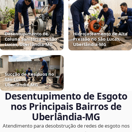
Desentupimento de
Hidrojateamento de Alta
Coluna Sanitária no São
Pressão no São Lucas,
Lucas, Uberlândia‑MG
Uberlândia‑MG
Sucção de Resíduos no
São Lucas,
Uberlândia‑MG
Desentupimento de Esgoto
nos Principais Bairros de
Uberlândia‑MG
Atendimento para desobstrução de redes de esgoto nos