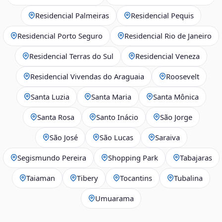
Residencial Palmeiras
Residencial Pequis
Residencial Porto Seguro
Residencial Rio de Janeiro
Residencial Terras do Sul
Residencial Veneza
Residencial Vivendas do Araguaia
Roosevelt
Santa Luzia
Santa Maria
Santa Mônica
Santa Rosa
Santo Inácio
São Jorge
São José
São Lucas
Saraiva
Segismundo Pereira
Shopping Park
Tabajaras
Taiaman
Tibery
Tocantins
Tubalina
Umuarama