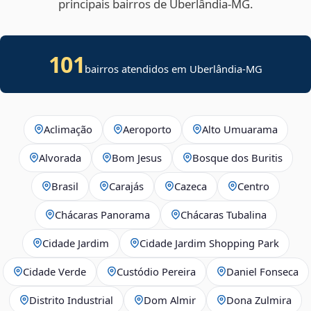
principais bairros de Uberlândia‑MG.
101
bairros atendidos em Uberlândia-MG
Aclimação
Aeroporto
Alto Umuarama
Alvorada
Bom Jesus
Bosque dos Buritis
Brasil
Carajás
Cazeca
Centro
Chácaras Panorama
Chácaras Tubalina
Cidade Jardim
Cidade Jardim Shopping Park
Cidade Verde
Custódio Pereira
Daniel Fonseca
Distrito Industrial
Dom Almir
Dona Zulmira