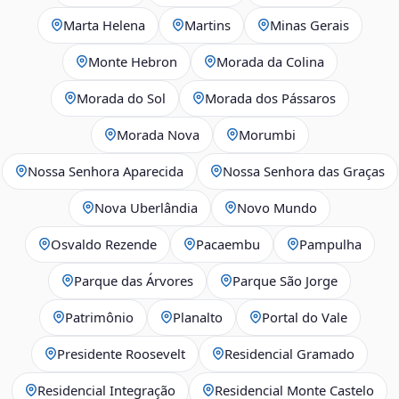
Marta Helena
Martins
Minas Gerais
Monte Hebron
Morada da Colina
Morada do Sol
Morada dos Pássaros
Morada Nova
Morumbi
Nossa Senhora Aparecida
Nossa Senhora das Graças
Nova Uberlândia
Novo Mundo
Osvaldo Rezende
Pacaembu
Pampulha
Parque das Árvores
Parque São Jorge
Patrimônio
Planalto
Portal do Vale
Presidente Roosevelt
Residencial Gramado
Residencial Integração
Residencial Monte Castelo