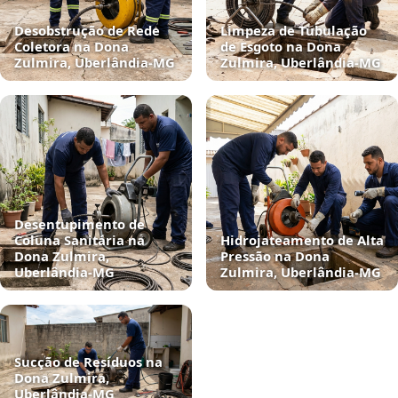
Desobstrução de Rede
Limpeza de Tubulação
Coletora na Dona
de Esgoto na Dona
Zulmira, Uberlândia‑MG
Zulmira, Uberlândia‑MG
Desentupimento de
Coluna Sanitária na
Hidrojateamento de Alta
Dona Zulmira,
Pressão na Dona
Uberlândia‑MG
Zulmira, Uberlândia‑MG
Sucção de Resíduos na
Dona Zulmira,
Uberlândia‑MG