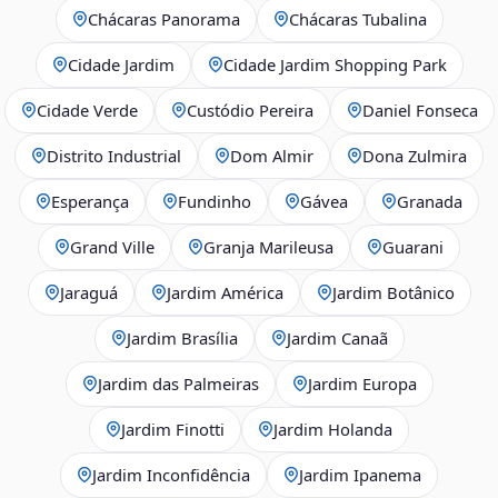
Chácaras Panorama
Chácaras Tubalina
Cidade Jardim
Cidade Jardim Shopping Park
Cidade Verde
Custódio Pereira
Daniel Fonseca
Distrito Industrial
Dom Almir
Dona Zulmira
Esperança
Fundinho
Gávea
Granada
Grand Ville
Granja Marileusa
Guarani
Jaraguá
Jardim América
Jardim Botânico
Jardim Brasília
Jardim Canaã
Jardim das Palmeiras
Jardim Europa
Jardim Finotti
Jardim Holanda
Jardim Inconfidência
Jardim Ipanema