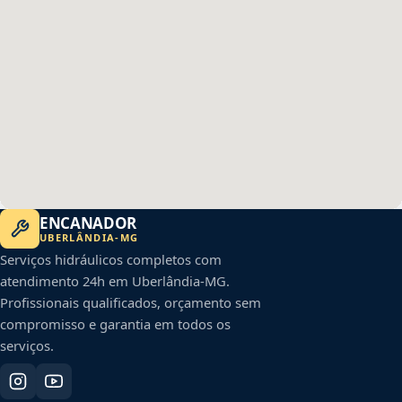
ENCANADOR
UBERLÂNDIA
-
MG
Serviços hidráulicos completos com
atendimento 24h em
Uberlândia
-
MG
.
Profissionais qualificados, orçamento sem
compromisso e garantia em todos os
serviços.