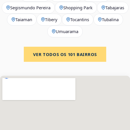
Segismundo Pereira
Shopping Park
Tabajaras
Taiaman
Tibery
Tocantins
Tubalina
Umuarama
VER TODOS OS
101
BAIRROS