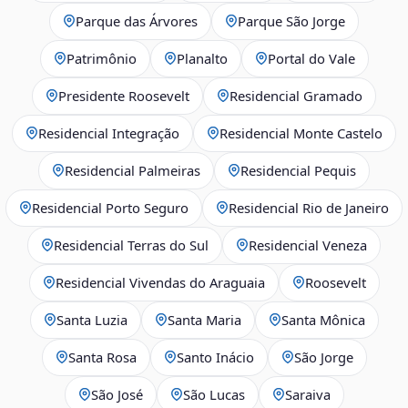
Parque das Árvores
Parque São Jorge
Patrimônio
Planalto
Portal do Vale
Presidente Roosevelt
Residencial Gramado
Residencial Integração
Residencial Monte Castelo
Residencial Palmeiras
Residencial Pequis
Residencial Porto Seguro
Residencial Rio de Janeiro
Residencial Terras do Sul
Residencial Veneza
Residencial Vivendas do Araguaia
Roosevelt
Santa Luzia
Santa Maria
Santa Mônica
Santa Rosa
Santo Inácio
São Jorge
São José
São Lucas
Saraiva