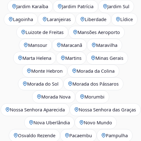
Jardim Karaíba
Jardim Patrícia
Jardim Sul
Lagoinha
Laranjeiras
Liberdade
Lídice
Luizote de Freitas
Mansões Aeroporto
Mansour
Maracanã
Maravilha
Marta Helena
Martins
Minas Gerais
Monte Hebron
Morada da Colina
Morada do Sol
Morada dos Pássaros
Morada Nova
Morumbi
Nossa Senhora Aparecida
Nossa Senhora das Graças
Nova Uberlândia
Novo Mundo
Osvaldo Rezende
Pacaembu
Pampulha