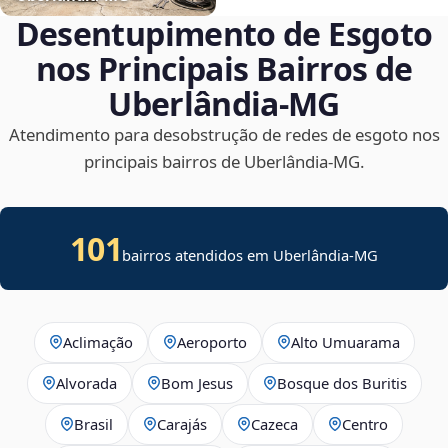
Desentupimento de Esgoto
nos Principais Bairros de
Uberlândia‑MG
Atendimento para desobstrução de redes de esgoto nos
principais bairros de Uberlândia‑MG.
101
bairros atendidos em Uberlândia-MG
Aclimação
Aeroporto
Alto Umuarama
Alvorada
Bom Jesus
Bosque dos Buritis
Brasil
Carajás
Cazeca
Centro