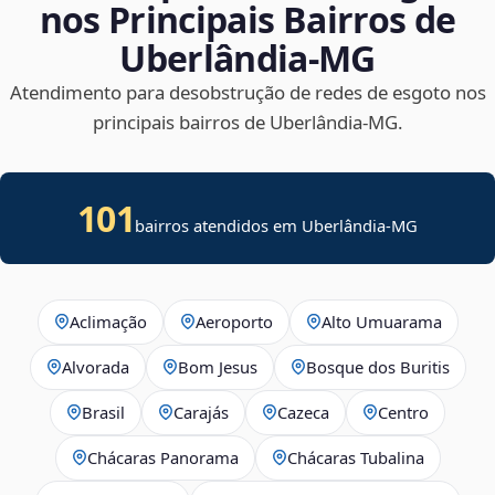
nos Principais Bairros de
Uberlândia‑MG
Atendimento para desobstrução de redes de esgoto nos
principais bairros de Uberlândia‑MG.
101
bairros atendidos em Uberlândia-MG
Aclimação
Aeroporto
Alto Umuarama
Alvorada
Bom Jesus
Bosque dos Buritis
Brasil
Carajás
Cazeca
Centro
Chácaras Panorama
Chácaras Tubalina