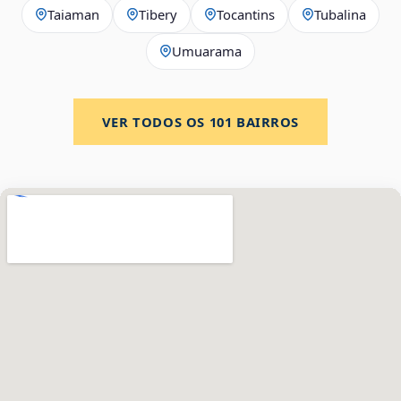
Taiaman
Tibery
Tocantins
Tubalina
Umuarama
VER TODOS OS
101
BAIRROS