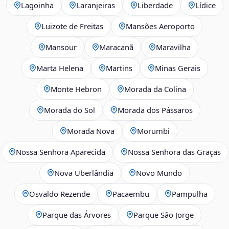
Lagoinha
Laranjeiras
Liberdade
Lídice
Luizote de Freitas
Mansões Aeroporto
Mansour
Maracanã
Maravilha
Marta Helena
Martins
Minas Gerais
Monte Hebron
Morada da Colina
Morada do Sol
Morada dos Pássaros
Morada Nova
Morumbi
Nossa Senhora Aparecida
Nossa Senhora das Graças
Nova Uberlândia
Novo Mundo
Osvaldo Rezende
Pacaembu
Pampulha
Parque das Árvores
Parque São Jorge