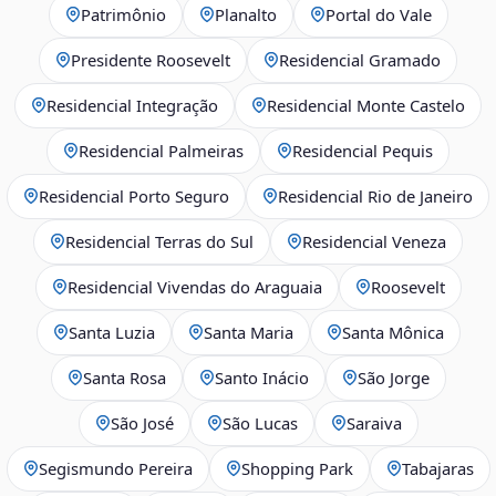
Patrimônio
Planalto
Portal do Vale
Presidente Roosevelt
Residencial Gramado
Residencial Integração
Residencial Monte Castelo
Residencial Palmeiras
Residencial Pequis
Residencial Porto Seguro
Residencial Rio de Janeiro
Residencial Terras do Sul
Residencial Veneza
Residencial Vivendas do Araguaia
Roosevelt
Santa Luzia
Santa Maria
Santa Mônica
Santa Rosa
Santo Inácio
São Jorge
São José
São Lucas
Saraiva
Segismundo Pereira
Shopping Park
Tabajaras