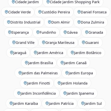
Cidade Jardim
Cidade Jardim Shopping Park
Cidade Verde
Custódio Pereira
Daniel Fonseca
Distrito Industrial
Dom Almir
Dona Zulmira
Esperança
Fundinho
Gávea
Granada
Grand Ville
Granja Marileusa
Guarani
Jaraguá
Jardim América
Jardim Botânico
Jardim Brasília
Jardim Canaã
Jardim das Palmeiras
Jardim Europa
Jardim Finotti
Jardim Holanda
Jardim Inconfidência
Jardim Ipanema
Jardim Karaíba
Jardim Patrícia
Jardim Sul