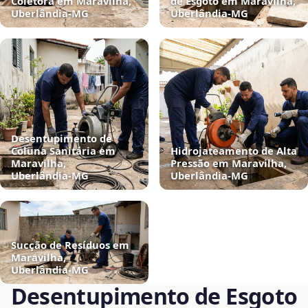
Coletora em Maravilha,
de Esgoto em Maravilha,
Uberlândia‑MG
Uberlândia‑MG
Desentupimento de
Coluna Sanitária em
Hidrojateamento de Alta
Maravilha,
Pressão em Maravilha,
Uberlândia‑MG
Uberlândia‑MG
Sucção de Resíduos em
Maravilha,
Uberlândia‑MG
Desentupimento de Esgoto