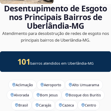
Desentupimento de Esgoto
nos Principais Bairros de
Uberlândia‑MG
Atendimento para desobstrução de redes de esgoto nos
principais bairros de Uberlândia‑MG.
101
bairros atendidos em Uberlândia-MG
Aclimação
Aeroporto
Alto Umuarama
Alvorada
Bom Jesus
Bosque dos Buritis
Brasil
Carajás
Cazeca
Centro