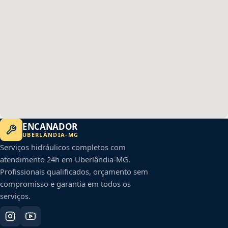
ENCANADOR
UBERLÂNDIA
-
MG
Serviços hidráulicos completos com
atendimento 24h em
Uberlândia
-
MG
.
Profissionais qualificados, orçamento sem
compromisso e garantia em todos os
serviços.