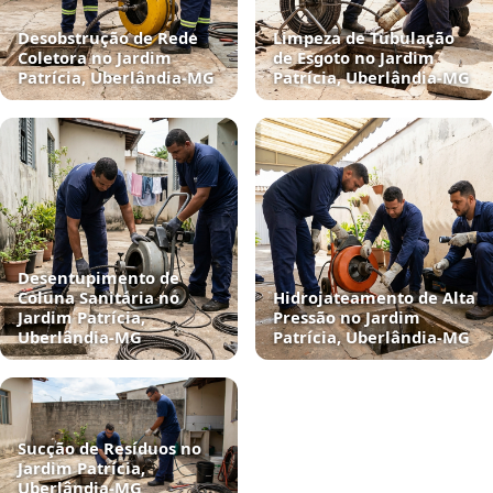
Desobstrução de Rede
Limpeza de Tubulação
Coletora no Jardim
de Esgoto no Jardim
Patrícia, Uberlândia‑MG
Patrícia, Uberlândia‑MG
Desentupimento de
Coluna Sanitária no
Hidrojateamento de Alta
Jardim Patrícia,
Pressão no Jardim
Uberlândia‑MG
Patrícia, Uberlândia‑MG
Sucção de Resíduos no
Jardim Patrícia,
Uberlândia‑MG