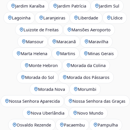
Jardim Karaíba
Jardim Patrícia
Jardim Sul
Lagoinha
Laranjeiras
Liberdade
Lídice
Luizote de Freitas
Mansões Aeroporto
Mansour
Maracanã
Maravilha
Marta Helena
Martins
Minas Gerais
Monte Hebron
Morada da Colina
Morada do Sol
Morada dos Pássaros
Morada Nova
Morumbi
Nossa Senhora Aparecida
Nossa Senhora das Graças
Nova Uberlândia
Novo Mundo
Osvaldo Rezende
Pacaembu
Pampulha