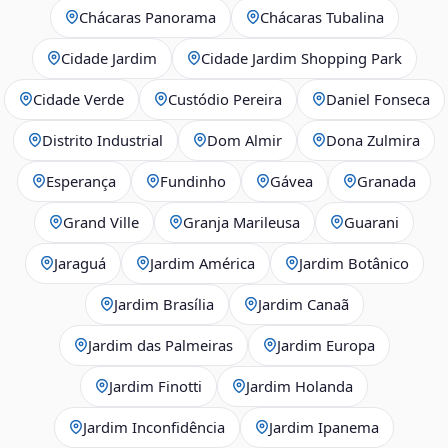
Chácaras Panorama
Chácaras Tubalina
Cidade Jardim
Cidade Jardim Shopping Park
Cidade Verde
Custódio Pereira
Daniel Fonseca
Distrito Industrial
Dom Almir
Dona Zulmira
Esperança
Fundinho
Gávea
Granada
Grand Ville
Granja Marileusa
Guarani
Jaraguá
Jardim América
Jardim Botânico
Jardim Brasília
Jardim Canaã
Jardim das Palmeiras
Jardim Europa
Jardim Finotti
Jardim Holanda
Jardim Inconfidência
Jardim Ipanema