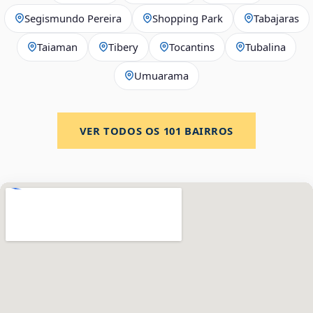
Segismundo Pereira
Shopping Park
Tabajaras
Taiaman
Tibery
Tocantins
Tubalina
Umuarama
VER TODOS OS
101
BAIRROS