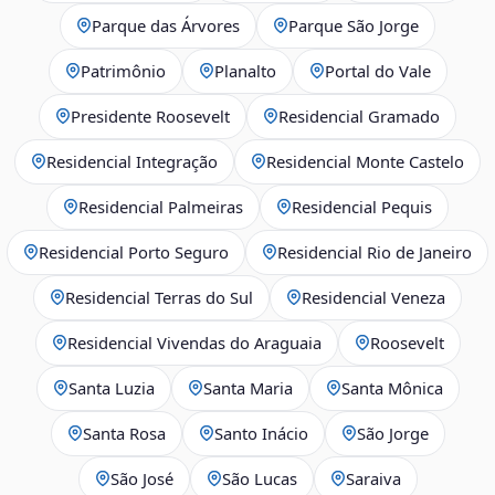
Parque das Árvores
Parque São Jorge
Patrimônio
Planalto
Portal do Vale
Presidente Roosevelt
Residencial Gramado
Residencial Integração
Residencial Monte Castelo
Residencial Palmeiras
Residencial Pequis
Residencial Porto Seguro
Residencial Rio de Janeiro
Residencial Terras do Sul
Residencial Veneza
Residencial Vivendas do Araguaia
Roosevelt
Santa Luzia
Santa Maria
Santa Mônica
Santa Rosa
Santo Inácio
São Jorge
São José
São Lucas
Saraiva