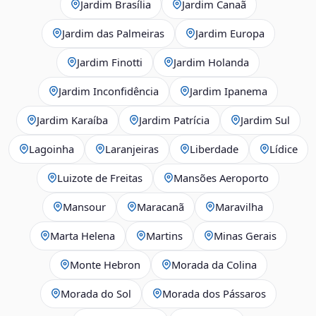
Jardim Brasília
Jardim Canaã
Jardim das Palmeiras
Jardim Europa
Jardim Finotti
Jardim Holanda
Jardim Inconfidência
Jardim Ipanema
Jardim Karaíba
Jardim Patrícia
Jardim Sul
Lagoinha
Laranjeiras
Liberdade
Lídice
Luizote de Freitas
Mansões Aeroporto
Mansour
Maracanã
Maravilha
Marta Helena
Martins
Minas Gerais
Monte Hebron
Morada da Colina
Morada do Sol
Morada dos Pássaros