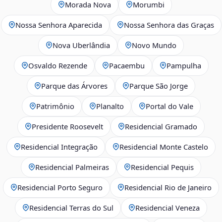
Morada Nova
Morumbi
Nossa Senhora Aparecida
Nossa Senhora das Graças
Nova Uberlândia
Novo Mundo
Osvaldo Rezende
Pacaembu
Pampulha
Parque das Árvores
Parque São Jorge
Patrimônio
Planalto
Portal do Vale
Presidente Roosevelt
Residencial Gramado
Residencial Integração
Residencial Monte Castelo
Residencial Palmeiras
Residencial Pequis
Residencial Porto Seguro
Residencial Rio de Janeiro
Residencial Terras do Sul
Residencial Veneza