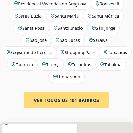
Residencial Vivendas do Araguaia
Roosevelt
Santa Luzia
Santa Maria
Santa Mônica
Santa Rosa
Santo Inácio
São Jorge
São José
São Lucas
Saraiva
Segismundo Pereira
Shopping Park
Tabajaras
Taiaman
Tibery
Tocantins
Tubalina
Umuarama
VER TODOS OS
101
BAIRROS