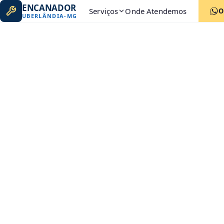
ENCANADOR
Serviços
Onde Atendemos
O
UBERLÂNDIA
-
MG