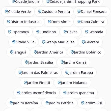
Cidade Jardim
Cidade Jardim Shopping Park
Cidade Verde
Custódio Pereira
Daniel Fonseca
Distrito Industrial
Dom Almir
Dona Zulmira
Esperança
Fundinho
Gávea
Granada
Grand Ville
Granja Marileusa
Guarani
Jaraguá
Jardim América
Jardim Botânico
Jardim Brasília
Jardim Canaã
Jardim das Palmeiras
Jardim Europa
Jardim Finotti
Jardim Holanda
Jardim Inconfidência
Jardim Ipanema
Jardim Karaíba
Jardim Patrícia
Jardim Sul