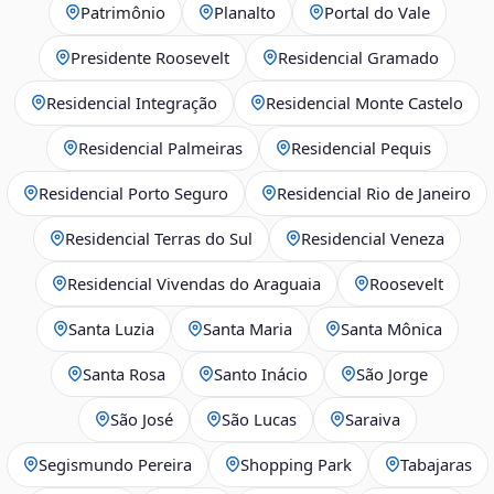
Patrimônio
Planalto
Portal do Vale
Presidente Roosevelt
Residencial Gramado
Residencial Integração
Residencial Monte Castelo
Residencial Palmeiras
Residencial Pequis
Residencial Porto Seguro
Residencial Rio de Janeiro
Residencial Terras do Sul
Residencial Veneza
Residencial Vivendas do Araguaia
Roosevelt
Santa Luzia
Santa Maria
Santa Mônica
Santa Rosa
Santo Inácio
São Jorge
São José
São Lucas
Saraiva
Segismundo Pereira
Shopping Park
Tabajaras