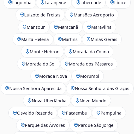
Lagoinha
Laranjeiras
Liberdade
Lídice
Luizote de Freitas
Mansões Aeroporto
Mansour
Maracanã
Maravilha
Marta Helena
Martins
Minas Gerais
Monte Hebron
Morada da Colina
Morada do Sol
Morada dos Pássaros
Morada Nova
Morumbi
Nossa Senhora Aparecida
Nossa Senhora das Graças
Nova Uberlândia
Novo Mundo
Osvaldo Rezende
Pacaembu
Pampulha
Parque das Árvores
Parque São Jorge