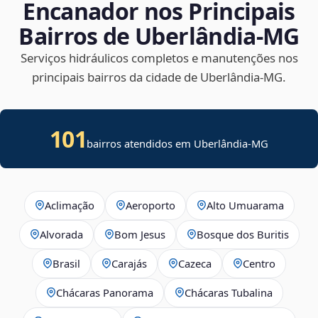
Encanador nos Principais
Bairros de Uberlândia‑MG
Serviços hidráulicos completos e manutenções nos
principais bairros da cidade de Uberlândia‑MG.
101
bairros atendidos em Uberlândia-MG
Aclimação
Aeroporto
Alto Umuarama
Alvorada
Bom Jesus
Bosque dos Buritis
Brasil
Carajás
Cazeca
Centro
Chácaras Panorama
Chácaras Tubalina