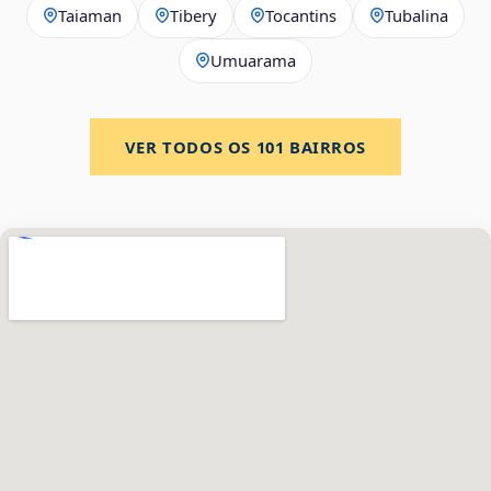
Taiaman
Tibery
Tocantins
Tubalina
Umuarama
VER TODOS OS
101
BAIRROS