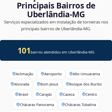
Principais Bairros de
Uberlândia‑MG
Serviços especializados em instalação de torneiras nos
principais bairros de Uberlândia‑MG.
101
bairros atendidos em Uberlândia-MG
Aclimação
Aeroporto
Alto Umuarama
Alvorada
Bom Jesus
Bosque dos Buritis
Brasil
Carajás
Cazeca
Centro
Chácaras Panorama
Chácaras Tubalina