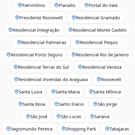
Patrimônio
Planalto
Portal do Vale
Presidente Roosevelt
Residencial Gramado
Residencial Integração
Residencial Monte Castelo
Residencial Palmeiras
Residencial Pequis
Residencial Porto Seguro
Residencial Rio de Janeiro
Residencial Terras do Sul
Residencial Veneza
Residencial Vivendas do Araguaia
Roosevelt
Santa Luzia
Santa Maria
Santa Mônica
Santa Rosa
Santo Inácio
São Jorge
São José
São Lucas
Saraiva
Segismundo Pereira
Shopping Park
Tabajaras