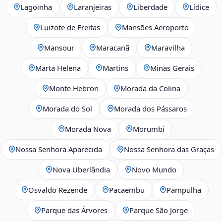
Lagoinha
Laranjeiras
Liberdade
Lídice
Luizote de Freitas
Mansões Aeroporto
Mansour
Maracanã
Maravilha
Marta Helena
Martins
Minas Gerais
Monte Hebron
Morada da Colina
Morada do Sol
Morada dos Pássaros
Morada Nova
Morumbi
Nossa Senhora Aparecida
Nossa Senhora das Graças
Nova Uberlândia
Novo Mundo
Osvaldo Rezende
Pacaembu
Pampulha
Parque das Árvores
Parque São Jorge