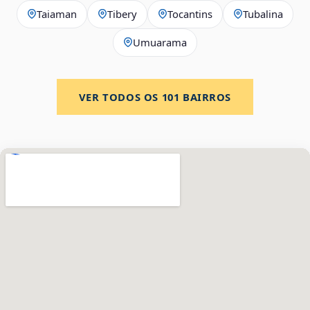
Taiaman
Tibery
Tocantins
Tubalina
Umuarama
VER TODOS OS
101
BAIRROS