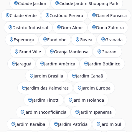
Cidade Jardim
Cidade Jardim Shopping Park
Cidade Verde
Custódio Pereira
Daniel Fonseca
Distrito Industrial
Dom Almir
Dona Zulmira
Esperança
Fundinho
Gávea
Granada
Grand Ville
Granja Marileusa
Guarani
Jaraguá
Jardim América
Jardim Botânico
Jardim Brasília
Jardim Canaã
Jardim das Palmeiras
Jardim Europa
Jardim Finotti
Jardim Holanda
Jardim Inconfidência
Jardim Ipanema
Jardim Karaíba
Jardim Patrícia
Jardim Sul