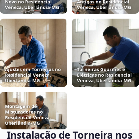
Novo no Residencial
Antigas no Residencial
Veneza, Uberlândia‑MG
Veneza, Uberlândia‑MG
Ajustes em Torneiras no
Torneiras Gourmet e
Residencial Veneza,
Elétricas no Residencial
Uberlândia‑MG
Veneza, Uberlândia‑MG
Montagem de
Misturadores no
Residencial Veneza,
Uberlândia‑MG
Instalação de Torneira nos