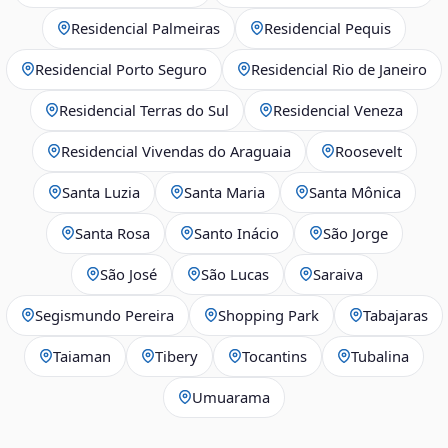
Residencial Palmeiras
Residencial Pequis
Residencial Porto Seguro
Residencial Rio de Janeiro
Residencial Terras do Sul
Residencial Veneza
Residencial Vivendas do Araguaia
Roosevelt
Santa Luzia
Santa Maria
Santa Mônica
Santa Rosa
Santo Inácio
São Jorge
São José
São Lucas
Saraiva
Segismundo Pereira
Shopping Park
Tabajaras
Taiaman
Tibery
Tocantins
Tubalina
Umuarama