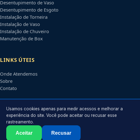
Desentupimento de Vaso
Desentupimento de Esgoto
Instalação de Torneira
Instalação de Vaso
Instalação de Chuveiro
Manutenção de Box
LINKS ÚTEIS
Onde Atendemos
Sobre
Contato
CONTATO
Usamos cookies apenas para medir acessos e melhorar a
experiência do site. Você pode aceitar ou recusar esse
rastreamento.
Atendimento em
Uberlândia
-
MG
e regiões parceiras
contato@encanadoremuberlandia.com.br
Aceitar
Recusar
©
2026
Encanador em
Uberlândia
-
MG
. Todos os direitos reservados.