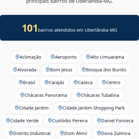
principais bairros de Uberlândia‑MG.
101
bairros atendidos em Uberlândia-MG
Aclimação
Aeroporto
Alto Umuarama
Alvorada
Bom Jesus
Bosque dos Buritis
Brasil
Carajás
Cazeca
Centro
Chácaras Panorama
Chácaras Tubalina
Cidade Jardim
Cidade Jardim Shopping Park
Cidade Verde
Custódio Pereira
Daniel Fonseca
Distrito Industrial
Dom Almir
Dona Zulmira