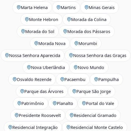
Marta Helena
Martins
Minas Gerais
Monte Hebron
Morada da Colina
Morada do Sol
Morada dos Pássaros
Morada Nova
Morumbi
Nossa Senhora Aparecida
Nossa Senhora das Graças
Nova Uberlândia
Novo Mundo
Osvaldo Rezende
Pacaembu
Pampulha
Parque das Árvores
Parque São Jorge
Patrimônio
Planalto
Portal do Vale
Presidente Roosevelt
Residencial Gramado
Residencial Integração
Residencial Monte Castelo