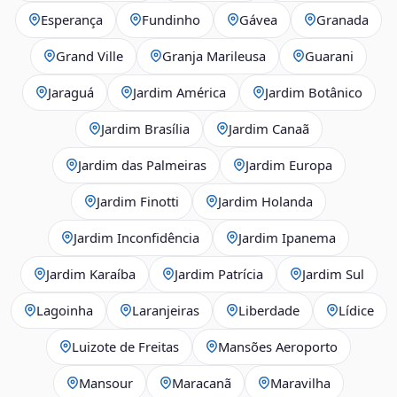
Esperança
Fundinho
Gávea
Granada
Grand Ville
Granja Marileusa
Guarani
Jaraguá
Jardim América
Jardim Botânico
Jardim Brasília
Jardim Canaã
Jardim das Palmeiras
Jardim Europa
Jardim Finotti
Jardim Holanda
Jardim Inconfidência
Jardim Ipanema
Jardim Karaíba
Jardim Patrícia
Jardim Sul
Lagoinha
Laranjeiras
Liberdade
Lídice
Luizote de Freitas
Mansões Aeroporto
Mansour
Maracanã
Maravilha