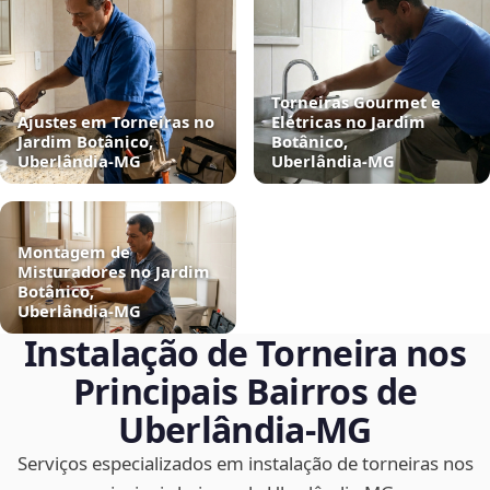
Torneiras Gourmet e
Ajustes em Torneiras no
Elétricas no Jardim
Jardim Botânico,
Botânico,
Uberlândia‑MG
Uberlândia‑MG
Montagem de
Misturadores no Jardim
Botânico,
Uberlândia‑MG
Instalação de Torneira nos
Principais Bairros de
Uberlândia‑MG
Serviços especializados em instalação de torneiras nos