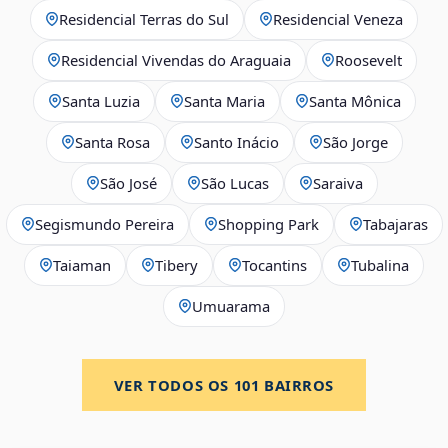
Residencial Terras do Sul
Residencial Veneza
Residencial Vivendas do Araguaia
Roosevelt
Santa Luzia
Santa Maria
Santa Mônica
Santa Rosa
Santo Inácio
São Jorge
São José
São Lucas
Saraiva
Segismundo Pereira
Shopping Park
Tabajaras
Taiaman
Tibery
Tocantins
Tubalina
Umuarama
VER TODOS OS
101
BAIRROS