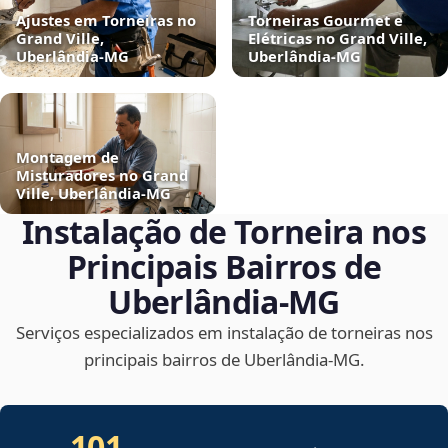
Ajustes em Torneiras no
Torneiras Gourmet e
Grand Ville,
Elétricas no Grand Ville,
Uberlândia‑MG
Uberlândia‑MG
Montagem de
Misturadores no Grand
Ville, Uberlândia‑MG
Instalação de Torneira nos
Principais Bairros de
Uberlândia‑MG
Serviços especializados em instalação de torneiras nos
principais bairros de Uberlândia‑MG.
101