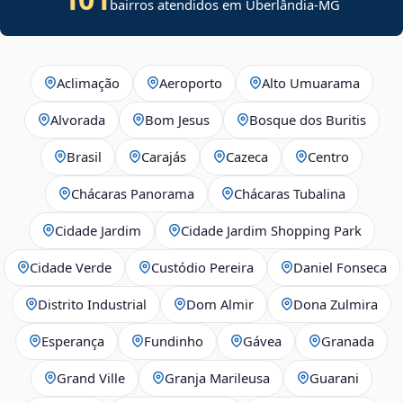
bairros atendidos em Uberlândia-MG
Aclimação
Aeroporto
Alto Umuarama
Alvorada
Bom Jesus
Bosque dos Buritis
Brasil
Carajás
Cazeca
Centro
Chácaras Panorama
Chácaras Tubalina
Cidade Jardim
Cidade Jardim Shopping Park
Cidade Verde
Custódio Pereira
Daniel Fonseca
Distrito Industrial
Dom Almir
Dona Zulmira
Esperança
Fundinho
Gávea
Granada
Grand Ville
Granja Marileusa
Guarani