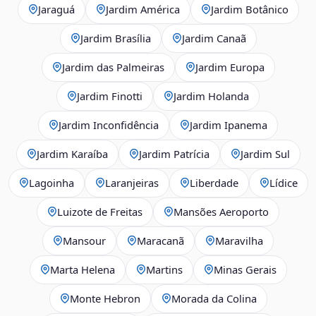
Jaraguá
Jardim América
Jardim Botânico
Jardim Brasília
Jardim Canaã
Jardim das Palmeiras
Jardim Europa
Jardim Finotti
Jardim Holanda
Jardim Inconfidência
Jardim Ipanema
Jardim Karaíba
Jardim Patrícia
Jardim Sul
Lagoinha
Laranjeiras
Liberdade
Lídice
Luizote de Freitas
Mansões Aeroporto
Mansour
Maracanã
Maravilha
Marta Helena
Martins
Minas Gerais
Monte Hebron
Morada da Colina