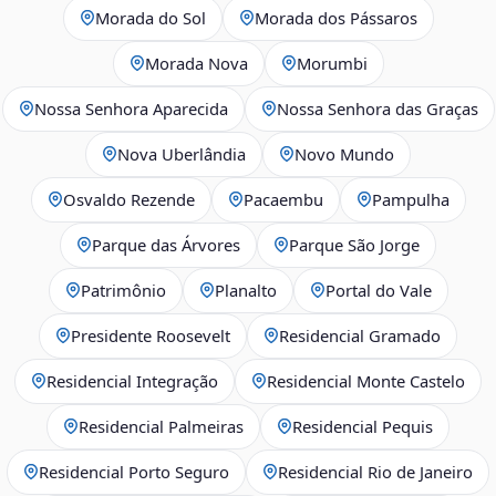
Morada do Sol
Morada dos Pássaros
Morada Nova
Morumbi
Nossa Senhora Aparecida
Nossa Senhora das Graças
Nova Uberlândia
Novo Mundo
Osvaldo Rezende
Pacaembu
Pampulha
Parque das Árvores
Parque São Jorge
Patrimônio
Planalto
Portal do Vale
Presidente Roosevelt
Residencial Gramado
Residencial Integração
Residencial Monte Castelo
Residencial Palmeiras
Residencial Pequis
Residencial Porto Seguro
Residencial Rio de Janeiro