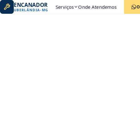
ENCANADOR
Serviços
Onde Atendemos
O
UBERLÂNDIA
-
MG