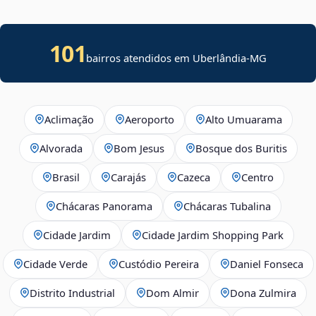
101
bairros atendidos em Uberlândia-MG
Aclimação
Aeroporto
Alto Umuarama
Alvorada
Bom Jesus
Bosque dos Buritis
Brasil
Carajás
Cazeca
Centro
Chácaras Panorama
Chácaras Tubalina
Cidade Jardim
Cidade Jardim Shopping Park
Cidade Verde
Custódio Pereira
Daniel Fonseca
Distrito Industrial
Dom Almir
Dona Zulmira