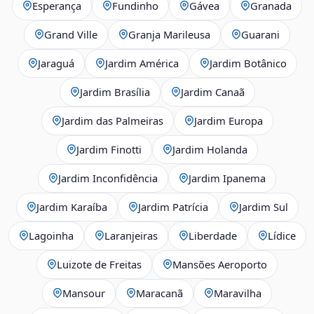
Esperança
Fundinho
Gávea
Granada
Grand Ville
Granja Marileusa
Guarani
Jaraguá
Jardim América
Jardim Botânico
Jardim Brasília
Jardim Canaã
Jardim das Palmeiras
Jardim Europa
Jardim Finotti
Jardim Holanda
Jardim Inconfidência
Jardim Ipanema
Jardim Karaíba
Jardim Patrícia
Jardim Sul
Lagoinha
Laranjeiras
Liberdade
Lídice
Luizote de Freitas
Mansões Aeroporto
Mansour
Maracanã
Maravilha