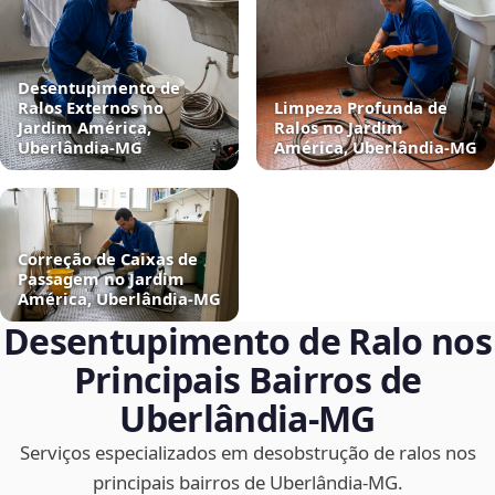
Desentupimento de
Ralos Externos no
Limpeza Profunda de
Jardim América,
Ralos no Jardim
Uberlândia‑MG
América, Uberlândia‑MG
Correção de Caixas de
Passagem no Jardim
América, Uberlândia‑MG
Desentupimento de Ralo nos
Principais Bairros de
Uberlândia‑MG
Serviços especializados em desobstrução de ralos nos
principais bairros de Uberlândia‑MG.