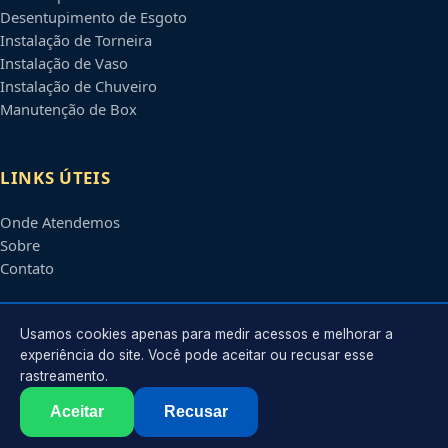
Desentupimento de Esgoto
Instalação de Torneira
Instalação de Vaso
Instalação de Chuveiro
Manutenção de Box
LINKS ÚTEIS
Onde Atendemos
Sobre
Contato
CONTATO
Usamos cookies apenas para medir acessos e melhorar a
experiência do site. Você pode aceitar ou recusar esse
rastreamento.
Atendimento em
Uberlândia
-
MG
e regiões parceiras
contato@encanadoremuberlandia.com.br
Aceitar
Recusar
©
2026
Encanador em
Uberlândia
-
MG
. Todos os direitos reservados.
Política de Privacidade
·
Termos de Uso
·
Sitemap