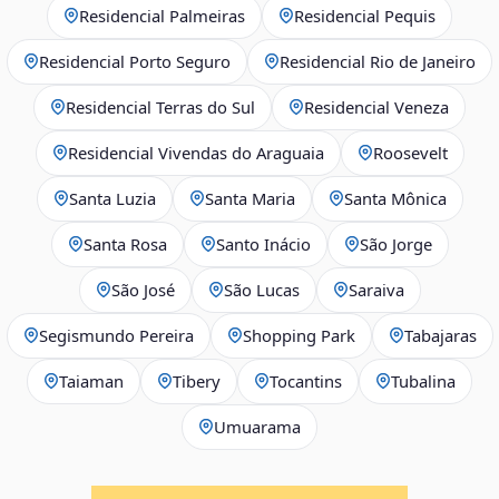
Residencial Palmeiras
Residencial Pequis
Residencial Porto Seguro
Residencial Rio de Janeiro
Residencial Terras do Sul
Residencial Veneza
Residencial Vivendas do Araguaia
Roosevelt
Santa Luzia
Santa Maria
Santa Mônica
Santa Rosa
Santo Inácio
São Jorge
São José
São Lucas
Saraiva
Segismundo Pereira
Shopping Park
Tabajaras
Taiaman
Tibery
Tocantins
Tubalina
Umuarama