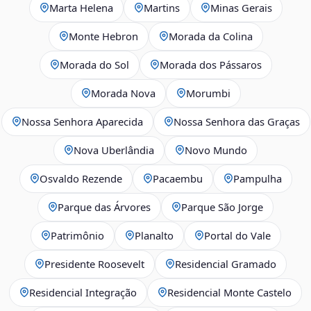
Marta Helena
Martins
Minas Gerais
Monte Hebron
Morada da Colina
Morada do Sol
Morada dos Pássaros
Morada Nova
Morumbi
Nossa Senhora Aparecida
Nossa Senhora das Graças
Nova Uberlândia
Novo Mundo
Osvaldo Rezende
Pacaembu
Pampulha
Parque das Árvores
Parque São Jorge
Patrimônio
Planalto
Portal do Vale
Presidente Roosevelt
Residencial Gramado
Residencial Integração
Residencial Monte Castelo