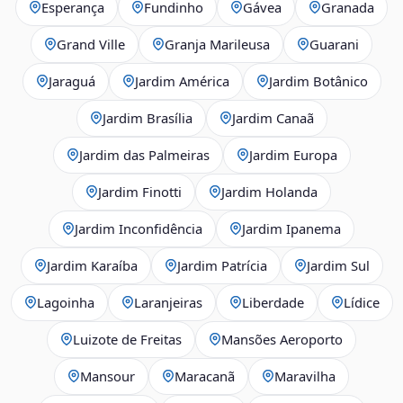
Esperança
Fundinho
Gávea
Granada
Grand Ville
Granja Marileusa
Guarani
Jaraguá
Jardim América
Jardim Botânico
Jardim Brasília
Jardim Canaã
Jardim das Palmeiras
Jardim Europa
Jardim Finotti
Jardim Holanda
Jardim Inconfidência
Jardim Ipanema
Jardim Karaíba
Jardim Patrícia
Jardim Sul
Lagoinha
Laranjeiras
Liberdade
Lídice
Luizote de Freitas
Mansões Aeroporto
Mansour
Maracanã
Maravilha