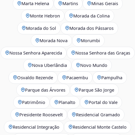
Marta Helena
Martins
Minas Gerais
Monte Hebron
Morada da Colina
Morada do Sol
Morada dos Pássaros
Morada Nova
Morumbi
Nossa Senhora Aparecida
Nossa Senhora das Graças
Nova Uberlândia
Novo Mundo
Osvaldo Rezende
Pacaembu
Pampulha
Parque das Árvores
Parque São Jorge
Patrimônio
Planalto
Portal do Vale
Presidente Roosevelt
Residencial Gramado
Residencial Integração
Residencial Monte Castelo