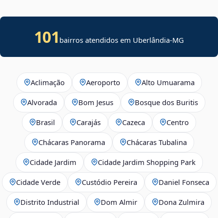
101
bairros atendidos em Uberlândia-MG
Aclimação
Aeroporto
Alto Umuarama
Alvorada
Bom Jesus
Bosque dos Buritis
Brasil
Carajás
Cazeca
Centro
Chácaras Panorama
Chácaras Tubalina
Cidade Jardim
Cidade Jardim Shopping Park
Cidade Verde
Custódio Pereira
Daniel Fonseca
Distrito Industrial
Dom Almir
Dona Zulmira