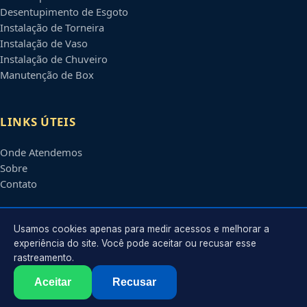
Desentupimento de Esgoto
Instalação de Torneira
Instalação de Vaso
Instalação de Chuveiro
Manutenção de Box
LINKS ÚTEIS
Onde Atendemos
Sobre
Contato
CONTATO
Usamos cookies apenas para medir acessos e melhorar a
experiência do site. Você pode aceitar ou recusar esse
rastreamento.
Atendimento em
Uberlândia
-
MG
e regiões parceiras
contato@encanadoremuberlandia.com.br
Aceitar
Recusar
©
2026
Encanador em
Uberlândia
-
MG
. Todos os direitos reservados.
Política de Privacidade
·
Termos de Uso
·
Sitemap