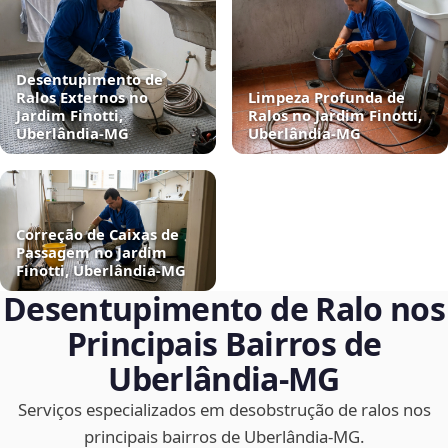
Desentupimento de
Ralos Externos no
Limpeza Profunda de
Jardim Finotti,
Ralos no Jardim Finotti,
Uberlândia‑MG
Uberlândia‑MG
Correção de Caixas de
Passagem no Jardim
Finotti, Uberlândia‑MG
Desentupimento de Ralo nos
Principais Bairros de
Uberlândia‑MG
Serviços especializados em desobstrução de ralos nos
principais bairros de Uberlândia‑MG.