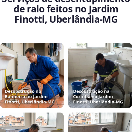
de ralo feitos no Jardim
Finotti, Uberlândia‑MG
Desobstrução no
Desobstrução na
Banheiro no Jardim
Cozinha no Jardim
Finotti, Uberlândia‑MG
Finotti, Uberlândia‑MG