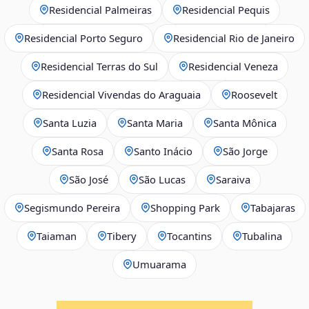
Residencial Palmeiras
Residencial Pequis
Residencial Porto Seguro
Residencial Rio de Janeiro
Residencial Terras do Sul
Residencial Veneza
Residencial Vivendas do Araguaia
Roosevelt
Santa Luzia
Santa Maria
Santa Mônica
Santa Rosa
Santo Inácio
São Jorge
São José
São Lucas
Saraiva
Segismundo Pereira
Shopping Park
Tabajaras
Taiaman
Tibery
Tocantins
Tubalina
Umuarama