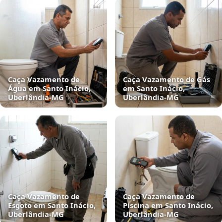
Caça Vazamento de
Caça Vazamento de Gás
Água em Santo Inácio,
em Santo Inácio,
Uberlândia‑MG
Uberlândia‑MG
Caça Vazamento de
Caça Vazamento de
Esgoto em Santo Inácio,
Piscina em Santo Inácio,
Uberlândia‑MG
Uberlândia‑MG