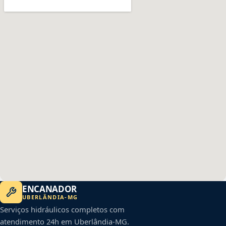
ENCANADOR
UBERLÂNDIA
-
MG
Serviços hidráulicos completos com
atendimento 24h em
Uberlândia
-
MG
.