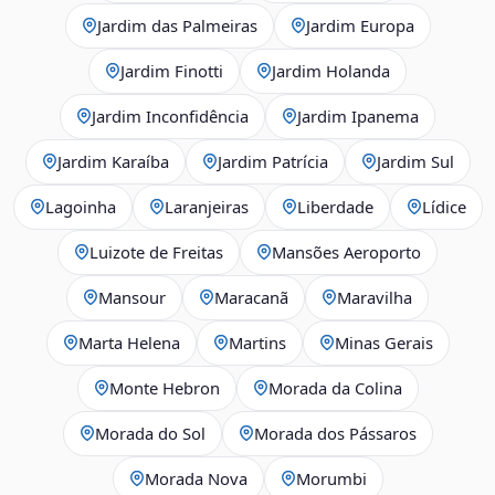
Jardim das Palmeiras
Jardim Europa
Jardim Finotti
Jardim Holanda
Jardim Inconfidência
Jardim Ipanema
Jardim Karaíba
Jardim Patrícia
Jardim Sul
Lagoinha
Laranjeiras
Liberdade
Lídice
Luizote de Freitas
Mansões Aeroporto
Mansour
Maracanã
Maravilha
Marta Helena
Martins
Minas Gerais
Monte Hebron
Morada da Colina
Morada do Sol
Morada dos Pássaros
Morada Nova
Morumbi