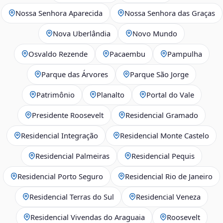
Nossa Senhora Aparecida
Nossa Senhora das Graças
Nova Uberlândia
Novo Mundo
Osvaldo Rezende
Pacaembu
Pampulha
Parque das Árvores
Parque São Jorge
Patrimônio
Planalto
Portal do Vale
Presidente Roosevelt
Residencial Gramado
Residencial Integração
Residencial Monte Castelo
Residencial Palmeiras
Residencial Pequis
Residencial Porto Seguro
Residencial Rio de Janeiro
Residencial Terras do Sul
Residencial Veneza
Residencial Vivendas do Araguaia
Roosevelt