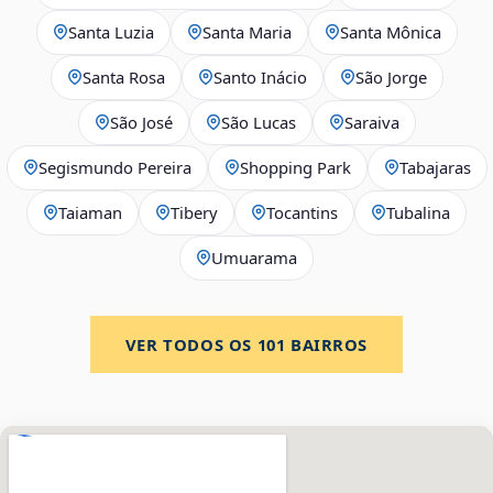
Santa Luzia
Santa Maria
Santa Mônica
Santa Rosa
Santo Inácio
São Jorge
São José
São Lucas
Saraiva
Segismundo Pereira
Shopping Park
Tabajaras
Taiaman
Tibery
Tocantins
Tubalina
Umuarama
VER TODOS OS
101
BAIRROS