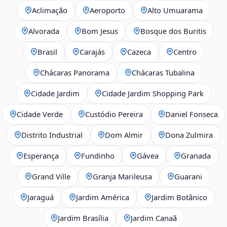
Aclimação
Aeroporto
Alto Umuarama
Alvorada
Bom Jesus
Bosque dos Buritis
Brasil
Carajás
Cazeca
Centro
Chácaras Panorama
Chácaras Tubalina
Cidade Jardim
Cidade Jardim Shopping Park
Cidade Verde
Custódio Pereira
Daniel Fonseca
Distrito Industrial
Dom Almir
Dona Zulmira
Esperança
Fundinho
Gávea
Granada
Grand Ville
Granja Marileusa
Guarani
Jaraguá
Jardim América
Jardim Botânico
Jardim Brasília
Jardim Canaã