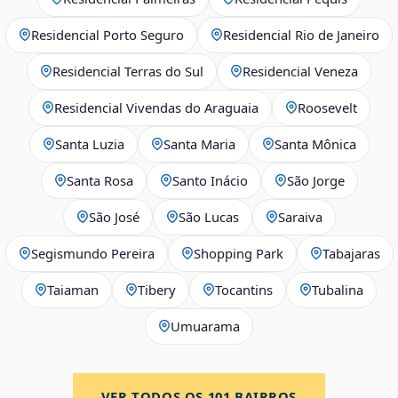
Residencial Porto Seguro
Residencial Rio de Janeiro
Residencial Terras do Sul
Residencial Veneza
Residencial Vivendas do Araguaia
Roosevelt
Santa Luzia
Santa Maria
Santa Mônica
Santa Rosa
Santo Inácio
São Jorge
São José
São Lucas
Saraiva
Segismundo Pereira
Shopping Park
Tabajaras
Taiaman
Tibery
Tocantins
Tubalina
Umuarama
VER TODOS OS
101
BAIRROS