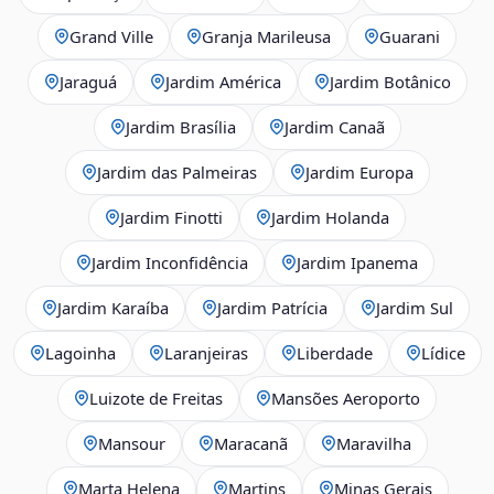
Grand Ville
Granja Marileusa
Guarani
Jaraguá
Jardim América
Jardim Botânico
Jardim Brasília
Jardim Canaã
Jardim das Palmeiras
Jardim Europa
Jardim Finotti
Jardim Holanda
Jardim Inconfidência
Jardim Ipanema
Jardim Karaíba
Jardim Patrícia
Jardim Sul
Lagoinha
Laranjeiras
Liberdade
Lídice
Luizote de Freitas
Mansões Aeroporto
Mansour
Maracanã
Maravilha
Marta Helena
Martins
Minas Gerais