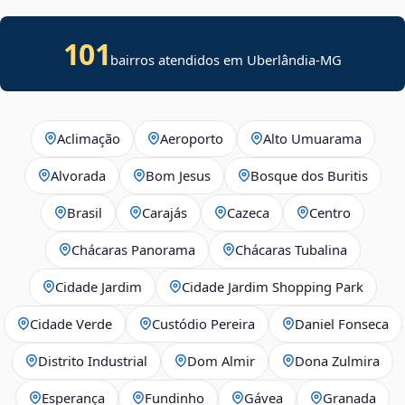
101
bairros atendidos em Uberlândia-MG
Aclimação
Aeroporto
Alto Umuarama
Alvorada
Bom Jesus
Bosque dos Buritis
Brasil
Carajás
Cazeca
Centro
Chácaras Panorama
Chácaras Tubalina
Cidade Jardim
Cidade Jardim Shopping Park
Cidade Verde
Custódio Pereira
Daniel Fonseca
Distrito Industrial
Dom Almir
Dona Zulmira
Esperança
Fundinho
Gávea
Granada