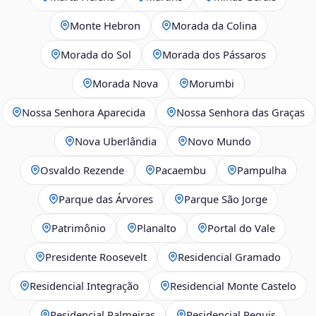
Monte Hebron
Morada da Colina
Morada do Sol
Morada dos Pássaros
Morada Nova
Morumbi
Nossa Senhora Aparecida
Nossa Senhora das Graças
Nova Uberlândia
Novo Mundo
Osvaldo Rezende
Pacaembu
Pampulha
Parque das Árvores
Parque São Jorge
Patrimônio
Planalto
Portal do Vale
Presidente Roosevelt
Residencial Gramado
Residencial Integração
Residencial Monte Castelo
Residencial Palmeiras
Residencial Pequis