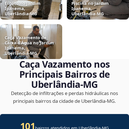
Esgoto no Jardim
Piscina no Jardim
Ipanema,
Ipanema,
Uberlândia‑MG
Uberlândia‑MG
Caça Vazamento de
Caixa d'Água no Jardim
Ipanema,
Uberlândia‑MG
Caça Vazamento nos
Principais Bairros de
Uberlândia‑MG
Detecção de infiltrações e perdas hidráulicas nos
principais bairros da cidade de Uberlândia‑MG.
101
bairros atendidos em Uberlândia-MG