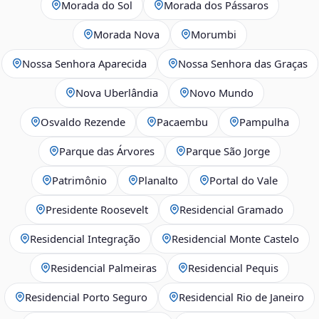
Morada do Sol
Morada dos Pássaros
Morada Nova
Morumbi
Nossa Senhora Aparecida
Nossa Senhora das Graças
Nova Uberlândia
Novo Mundo
Osvaldo Rezende
Pacaembu
Pampulha
Parque das Árvores
Parque São Jorge
Patrimônio
Planalto
Portal do Vale
Presidente Roosevelt
Residencial Gramado
Residencial Integração
Residencial Monte Castelo
Residencial Palmeiras
Residencial Pequis
Residencial Porto Seguro
Residencial Rio de Janeiro