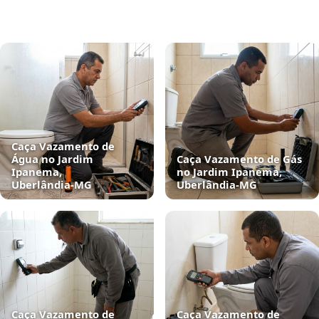
Caça Vazamento de
Água no Jardim
Caça Vazamento de Gás
Ipanema,
no Jardim Ipanema,
Uberlândia‑MG
Uberlândia‑MG
Caça Vazamento de
Caça Vazamento de