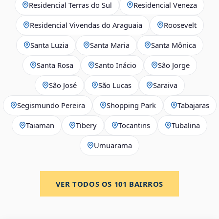
Residencial Terras do Sul
Residencial Veneza
Residencial Vivendas do Araguaia
Roosevelt
Santa Luzia
Santa Maria
Santa Mônica
Santa Rosa
Santo Inácio
São Jorge
São José
São Lucas
Saraiva
Segismundo Pereira
Shopping Park
Tabajaras
Taiaman
Tibery
Tocantins
Tubalina
Umuarama
VER TODOS OS
101
BAIRROS