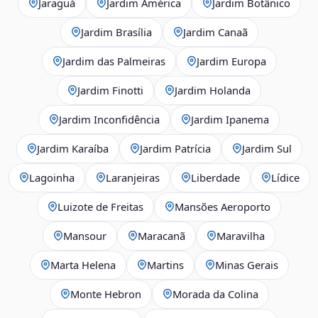
Jaraguá
Jardim América
Jardim Botânico
Jardim Brasília
Jardim Canaã
Jardim das Palmeiras
Jardim Europa
Jardim Finotti
Jardim Holanda
Jardim Inconfidência
Jardim Ipanema
Jardim Karaíba
Jardim Patrícia
Jardim Sul
Lagoinha
Laranjeiras
Liberdade
Lídice
Luizote de Freitas
Mansões Aeroporto
Mansour
Maracanã
Maravilha
Marta Helena
Martins
Minas Gerais
Monte Hebron
Morada da Colina