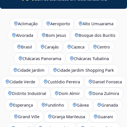
Aclimação
Aeroporto
Alto Umuarama
Alvorada
Bom Jesus
Bosque dos Buritis
Brasil
Carajás
Cazeca
Centro
Chácaras Panorama
Chácaras Tubalina
Cidade Jardim
Cidade Jardim Shopping Park
Cidade Verde
Custódio Pereira
Daniel Fonseca
Distrito Industrial
Dom Almir
Dona Zulmira
Esperança
Fundinho
Gávea
Granada
Grand Ville
Granja Marileusa
Guarani