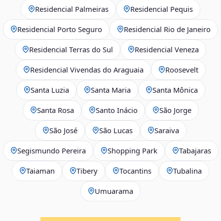
Residencial Palmeiras
Residencial Pequis
Residencial Porto Seguro
Residencial Rio de Janeiro
Residencial Terras do Sul
Residencial Veneza
Residencial Vivendas do Araguaia
Roosevelt
Santa Luzia
Santa Maria
Santa Mônica
Santa Rosa
Santo Inácio
São Jorge
São José
São Lucas
Saraiva
Segismundo Pereira
Shopping Park
Tabajaras
Taiaman
Tibery
Tocantins
Tubalina
Umuarama