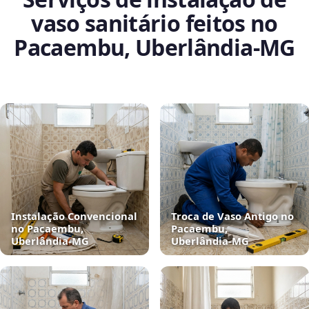
vaso sanitário feitos no
Pacaembu, Uberlândia‑MG
Instalação Convencional
Troca de Vaso Antigo no
no Pacaembu,
Pacaembu,
Uberlândia‑MG
Uberlândia‑MG