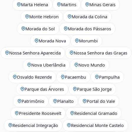
Marta Helena
Martins
Minas Gerais
Monte Hebron
Morada da Colina
Morada do Sol
Morada dos Pássaros
Morada Nova
Morumbi
Nossa Senhora Aparecida
Nossa Senhora das Graças
Nova Uberlândia
Novo Mundo
Osvaldo Rezende
Pacaembu
Pampulha
Parque das Árvores
Parque São Jorge
Patrimônio
Planalto
Portal do Vale
Presidente Roosevelt
Residencial Gramado
Residencial Integração
Residencial Monte Castelo