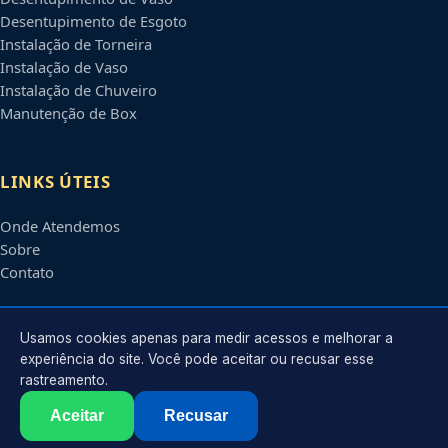
Desentupimento de Esgoto
Instalação de Torneira
Instalação de Vaso
Instalação de Chuveiro
Manutenção de Box
LINKS ÚTEIS
Onde Atendemos
Sobre
Contato
CONTATO
Usamos cookies apenas para medir acessos e melhorar a
experiência do site. Você pode aceitar ou recusar esse
rastreamento.
Atendimento em
Uberlândia
-
MG
e regiões parceiras
contato@encanadoremuberlandia.com.br
Aceitar
Recusar
©
2026
Encanador em
Uberlândia
-
MG
. Todos os direitos reservados.