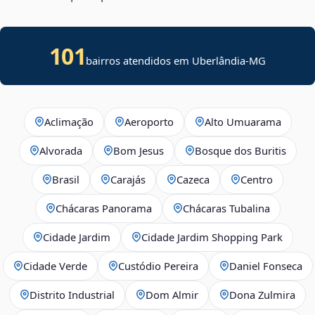
101
bairros atendidos em Uberlândia-MG
Aclimação
Aeroporto
Alto Umuarama
Alvorada
Bom Jesus
Bosque dos Buritis
Brasil
Carajás
Cazeca
Centro
Chácaras Panorama
Chácaras Tubalina
Cidade Jardim
Cidade Jardim Shopping Park
Cidade Verde
Custódio Pereira
Daniel Fonseca
Distrito Industrial
Dom Almir
Dona Zulmira