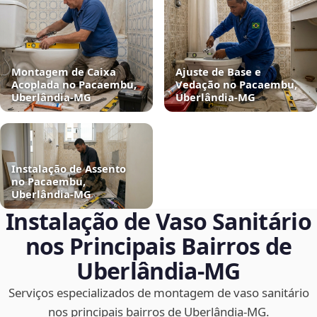
Montagem de Caixa
Ajuste de Base e
Acoplada no Pacaembu,
Vedação no Pacaembu,
Uberlândia‑MG
Uberlândia‑MG
Instalação de Assento
no Pacaembu,
Uberlândia‑MG
Instalação de Vaso Sanitário
nos Principais Bairros de
Uberlândia‑MG
Serviços especializados de montagem de vaso sanitário
nos principais bairros de Uberlândia‑MG.