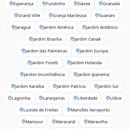
Esperança
Fundinho
Gávea
Granada
Grand Ville
Granja Marileusa
Guarani
Jaraguá
Jardim América
Jardim Botânico
Jardim Brasília
Jardim Canaã
Jardim das Palmeiras
Jardim Europa
Jardim Finotti
Jardim Holanda
Jardim Inconfidência
Jardim Ipanema
Jardim Karaíba
Jardim Patrícia
Jardim Sul
Lagoinha
Laranjeiras
Liberdade
Lídice
Luizote de Freitas
Mansões Aeroporto
Mansour
Maracanã
Maravilha