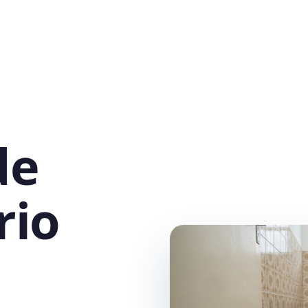
de
rio