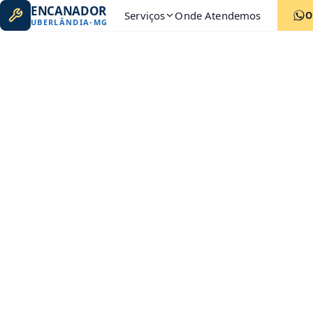
ENCANADOR
Serviços
Onde Atendemos
O
UBERLÂNDIA
-
MG