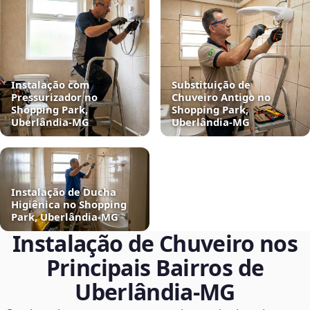
Instalação com
Substituição de
Pressurizador no
Chuveiro Antigo no
Shopping Park,
Shopping Park,
Uberlândia‑MG
Uberlândia‑MG
Instalação de Ducha
Higiênica no Shopping
Park, Uberlândia‑MG
Instalação de Chuveiro nos
Principais Bairros de
Uberlândia‑MG