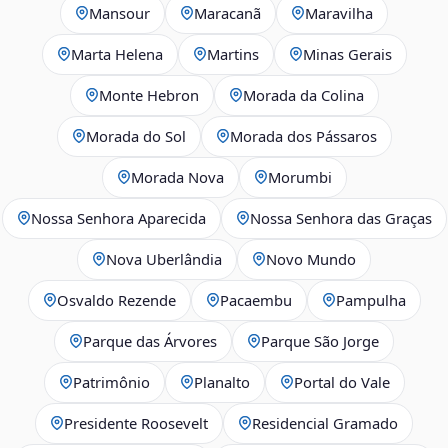
Mansour
Maracanã
Maravilha
Marta Helena
Martins
Minas Gerais
Monte Hebron
Morada da Colina
Morada do Sol
Morada dos Pássaros
Morada Nova
Morumbi
Nossa Senhora Aparecida
Nossa Senhora das Graças
Nova Uberlândia
Novo Mundo
Osvaldo Rezende
Pacaembu
Pampulha
Parque das Árvores
Parque São Jorge
Patrimônio
Planalto
Portal do Vale
Presidente Roosevelt
Residencial Gramado