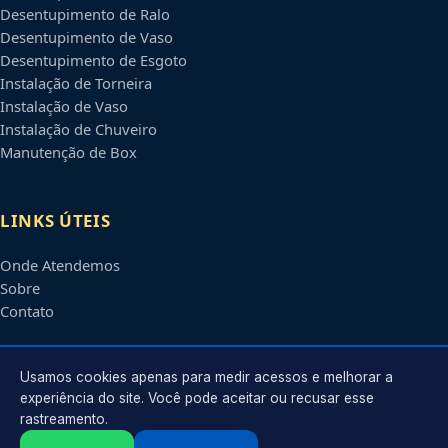
Desentupimento de Ralo
Desentupimento de Vaso
Desentupimento de Esgoto
Instalação de Torneira
Instalação de Vaso
Instalação de Chuveiro
Manutenção de Box
LINKS ÚTEIS
Onde Atendemos
Sobre
Contato
CONTATO
Usamos cookies apenas para medir acessos e melhorar a
experiência do site. Você pode aceitar ou recusar esse
rastreamento.
Atendimento em
Uberlândia
-
MG
e regiões parceiras
contato@encanadoremuberlandia.com.br