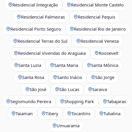
Residencial Integração
Residencial Monte Castelo
Residencial Palmeiras
Residencial Pequis
Residencial Porto Seguro
Residencial Rio de Janeiro
Residencial Terras do Sul
Residencial Veneza
Residencial Vivendas do Araguaia
Roosevelt
Santa Luzia
Santa Maria
Santa Mônica
Santa Rosa
Santo Inácio
São Jorge
São José
São Lucas
Saraiva
Segismundo Pereira
Shopping Park
Tabajaras
Taiaman
Tibery
Tocantins
Tubalina
Umuarama