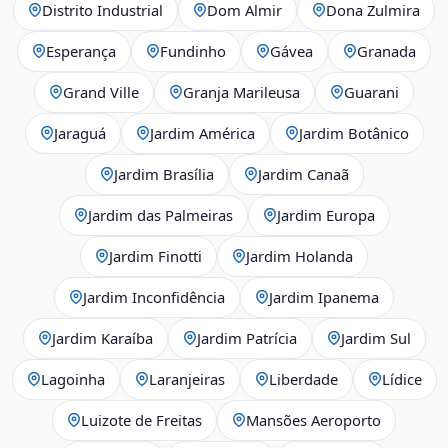
Distrito Industrial
Dom Almir
Dona Zulmira
Esperança
Fundinho
Gávea
Granada
Grand Ville
Granja Marileusa
Guarani
Jaraguá
Jardim América
Jardim Botânico
Jardim Brasília
Jardim Canaã
Jardim das Palmeiras
Jardim Europa
Jardim Finotti
Jardim Holanda
Jardim Inconfidência
Jardim Ipanema
Jardim Karaíba
Jardim Patrícia
Jardim Sul
Lagoinha
Laranjeiras
Liberdade
Lídice
Luizote de Freitas
Mansões Aeroporto