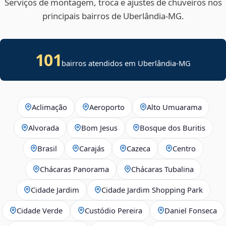
Serviços de montagem, troca e ajustes de chuveiros nos
principais bairros de Uberlândia‑MG.
101
bairros atendidos em Uberlândia-MG
Aclimação
Aeroporto
Alto Umuarama
Alvorada
Bom Jesus
Bosque dos Buritis
Brasil
Carajás
Cazeca
Centro
Chácaras Panorama
Chácaras Tubalina
Cidade Jardim
Cidade Jardim Shopping Park
Cidade Verde
Custódio Pereira
Daniel Fonseca