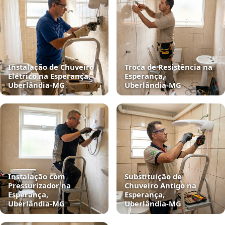
Instalação de Chuveiro
Troca de Resistência na
Elétrico na Esperança,
Esperança,
Uberlândia‑MG
Uberlândia‑MG
Instalação com
Substituição de
Pressurizador na
Chuveiro Antigo na
Esperança,
Esperança,
Uberlândia‑MG
Uberlândia‑MG