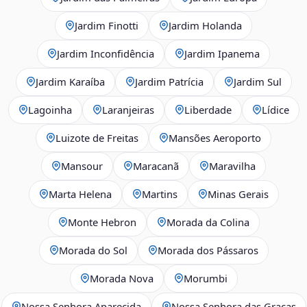
Jardim Finotti
Jardim Holanda
Jardim Inconfidência
Jardim Ipanema
Jardim Karaíba
Jardim Patrícia
Jardim Sul
Lagoinha
Laranjeiras
Liberdade
Lídice
Luizote de Freitas
Mansões Aeroporto
Mansour
Maracanã
Maravilha
Marta Helena
Martins
Minas Gerais
Monte Hebron
Morada da Colina
Morada do Sol
Morada dos Pássaros
Morada Nova
Morumbi
Nossa Senhora Aparecida
Nossa Senhora das Graças