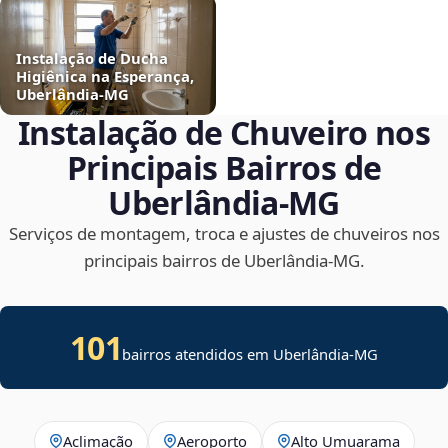
Instalação de Ducha
Higiênica na Esperança,
Uberlândia‑MG
Instalação de Chuveiro nos
Principais Bairros de
Uberlândia‑MG
Serviços de montagem, troca e ajustes de chuveiros nos
principais bairros de Uberlândia‑MG.
101
bairros atendidos em Uberlândia-MG
Aclimação
Aeroporto
Alto Umuarama