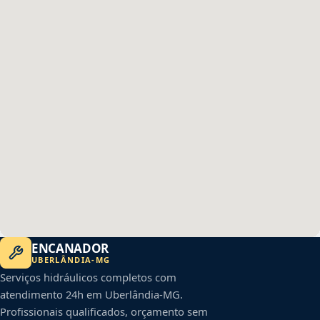
ENCANADOR
UBERLÂNDIA
-
MG
Serviços hidráulicos completos com
atendimento 24h em
Uberlândia
-
MG
.
Profissionais qualificados, orçamento sem