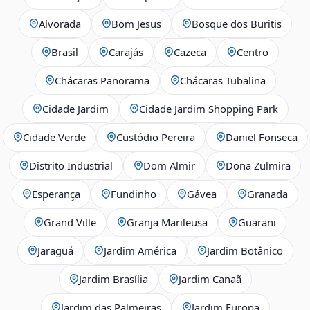
Alvorada
Bom Jesus
Bosque dos Buritis
Brasil
Carajás
Cazeca
Centro
Chácaras Panorama
Chácaras Tubalina
Cidade Jardim
Cidade Jardim Shopping Park
Cidade Verde
Custódio Pereira
Daniel Fonseca
Distrito Industrial
Dom Almir
Dona Zulmira
Esperança
Fundinho
Gávea
Granada
Grand Ville
Granja Marileusa
Guarani
Jaraguá
Jardim América
Jardim Botânico
Jardim Brasília
Jardim Canaã
Jardim das Palmeiras
Jardim Europa