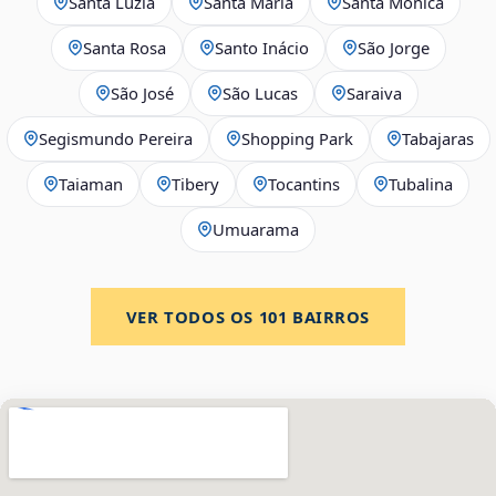
Santa Luzia
Santa Maria
Santa Mônica
Santa Rosa
Santo Inácio
São Jorge
São José
São Lucas
Saraiva
Segismundo Pereira
Shopping Park
Tabajaras
Taiaman
Tibery
Tocantins
Tubalina
Umuarama
VER TODOS OS
101
BAIRROS